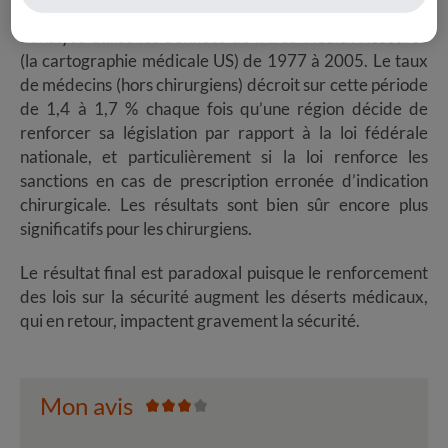
L’analyse utilise les données de l’Area
-Health Resource
(la cartographie médicale US) de 1977 à 2005. Le taux
de médecins (hors chirurgiens) décroit sur cette période
de 1,4 à 1,7 % chaque fois qu’une région décide de
renforcer sa législation par rapport à la loi fédérale
nationale, et particulièrement si la loi renforce les
sanctions en cas de prescription erronée d’indication
chirurgicale. Les résultats sont bien sûr encore plus
significatifs pour les chirurgiens.
Le résultat final est paradoxal puisque le renforcement
des lois sur la sécurité augment les déserts médicaux,
qui en retour, impactent gravement la sécurité.
Mon avis