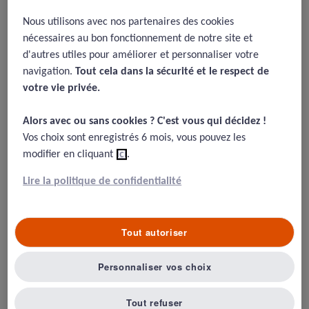
2020 -
Baisse du nombre des
médecins et chirurgiens par
Nous utilisons avec nos partenaires des cookies
nécessaires au bon fonctionnement de notre site et
région aux USA
d'autres utiles pour améliorer et personnaliser votre
13/11/2020
navigation.
Tout cela dans la sécurité et le respect de
votre vie privée.​
Frakes, M. D., Frank, M. B., & Seabury, S. A. (2020). The effect of
malpractice law on physician supply: Evidence from negligence-
Alors avec ou sans cookies ? C'est vous qui décidez !​
standard reforms. Journal of Health Economics, 70, 102272.
Vos choix sont enregistrés 6 mois, vous pouvez les
modifier en cliquant
ici
.
Lire la politique de confidentialité
Résumé
Tout autoriser
L’étude explore le lien entre nombre de médecins,
particulièrement des chirurgiens, et la sévérité des lois
Personnaliser vos choix
en vigueur dans l’état en cas d’erreur médicale, avec en
corolaire une analyse du taux de départs de médecins
Tout refuser
d’une région en cas de renforcement de ces lois.