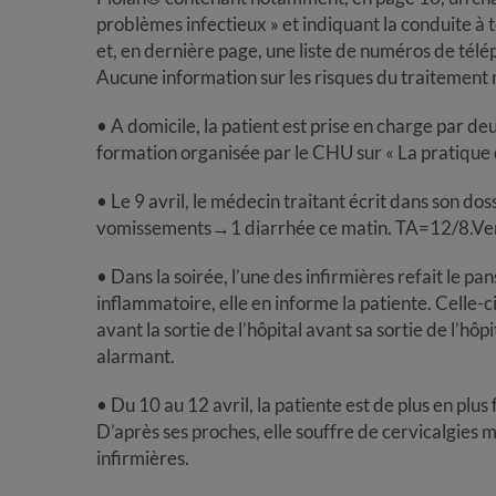
problèmes infectieux » et indiquant la conduite à t
et, en dernière page, une liste de numéros de télép
Aucune information sur les risques du traitement 
• A domicile, la patient est prise en charge par de
formation organisée par le CHU sur « La pratique 
• Le 9 avril, le médecin traitant écrit dans son dos
vomissements→1 diarrhée ce matin. TA=12/8.Ventr
• Dans la soirée, l’une des infirmières refait le p
inflammatoire, elle en informe la patiente. Celle-c
avant la sortie de l’hôpital avant sa sortie de l’hôpi
alarmant.
• Du 10 au 12 avril, la patiente est de plus en plus 
D’après ses proches, elle souffre de cervicalgies mai
infirmières.