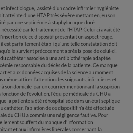
et infectiologue, assisté d’un cadre infirmier hygiéniste
tait atteinte d’une HTAP très sévère mettant en jeu son
ipité par une septicémie à staphylocoque doré
 nécessité par le traitement de l’HTAP. Celui-ci avait été
 d’insertion de ce dispositif présentait un aspect rouge,
il est parfaitement établi qu’une telle constatation doit
squ’elle survient précocement après la pose de celui-ci.
ce du cathéter associée à une antibiothérapie adaptée
icémie responsable du décès de la patiente. Ce manque
l’art et aux données acquises de la science au moment
ans même attirer l’attention des soignants, infirmières et
e à son domicile par un courrier mentionnant la suspicion
n fonction de l’évolution, l’équipe médicale du CHU a
ue la patiente a été réhospitalisée dans un état septique
cathéter, l’ablation de ce dispositif n’a été effectuée
icale du CHU a commis une négligence fautive. Pour
ntiellement souffert du manque d’information
itant et aux infirmières libérales concernant la