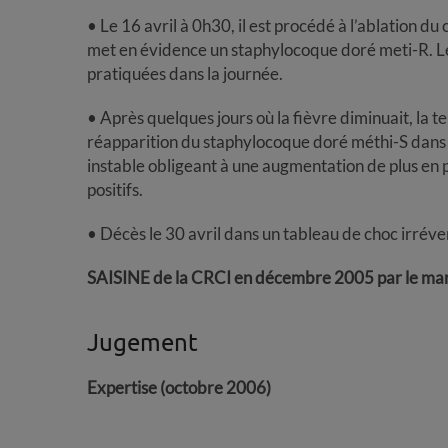
• Le 16 avril à 0h30, il est procédé à l’ablation du 
met en évidence un staphylocoque doré meti-R. 
pratiquées dans la journée.
• Après quelques jours où la fièvre diminuait, la
réapparition du staphylocoque doré méthi-S dans 
instable obligeant à une augmentation de plus en 
positifs.
• Décès le 30 avril dans un tableau de choc irréve
SAISINE de la CRCI en décembre 2005 par le mari
Jugement
Expertise (octobre 2006)