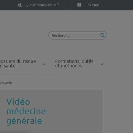
Qui sommes-nous ?
Lexique
ossiers du risque
Formations, outils
n santé
et méthodes
us-clavier
Vidéo
médecine
générale