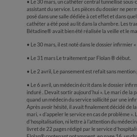
• Le 30 mars, un cathéter central tunnellisé sous-c
assistant du service. Les pièces du dossier ne perme
posé dans une salle dédiée à cet effet et dans quell
cathéter a été posé au lit dans la chambre. Les tra
Bétadine® avait bien été réalisée la veille et le ma
• Le 30 mars, il est noté dans le dossier infirmier «
• Le 31 mars Le traitement par Flolan ® début.
• Le 2 avril, Le pansement est refait sans mention 
• Le 6 avril, un médecin écrit dans le dossier infi
induré . Devait sortir aujourd’hui ». Le mari de la 
quand un médecin du service sollicité par une infi
Après avoir hésité, il avait finalement décidé de lai
mari, « d’appeler le service en cas de problème ». L
d’hospitalisation, ni lettre à l’attention du médecin 
livret de 22 pages rédigé par le service d’hospital
Flolan® contenant notamment, en page 16, un chap