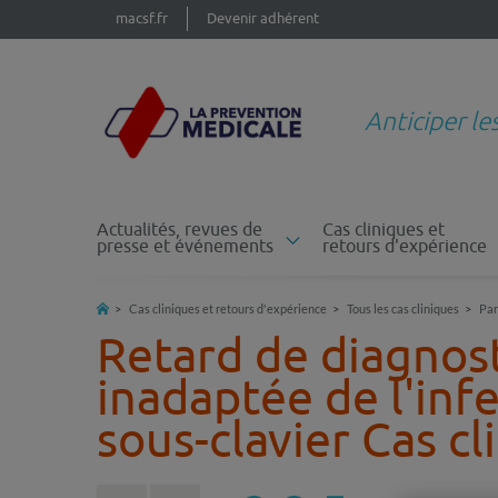
macsf.fr
Devenir adhérent
Anticiper le
Actualités, revues de
Cas cliniques et
presse et événements
retours d'expérience
Cas cliniques et retours d'expérience
Tous les cas cliniques
Par
Retard de diagnost
inadaptée de l'inf
sous-clavier
Cas cl