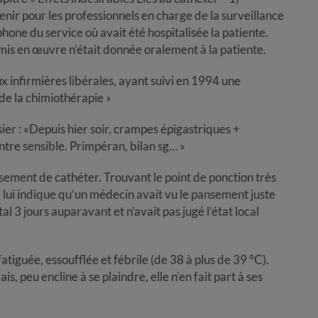
enir pour les professionnels en charge de la surveillance
hone du service où avait été hospitalisée la patiente.
mis en œuvre n’était donnée oralement à la patiente.
ux infirmières libérales, ayant suivi en 1994 une
de la chimiothérapie »
sier : «Depuis hier soir, crampes épigastriques +
e sensible. Primpéran, bilan sg… »
ansement de cathéter. Trouvant le point de ponction très
i lui indique qu’un médecin avait vu le pansement juste
tal 3 jours auparavant et n’avait pas jugé l’état local
fatiguée, essoufflée et fébrile (de 38 à plus de 39 °C).
s, peu encline à se plaindre, elle n’en fait part à ses