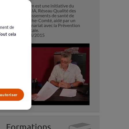
Ce film est une initiative du
REQUA, Réseau Qualité des
Etablissements de santé de
Franche-Comté, aidé par un
partenariat avec la Prévention
ement de
médicale.
Tout cela
29/04/2015
autoriser
Formations