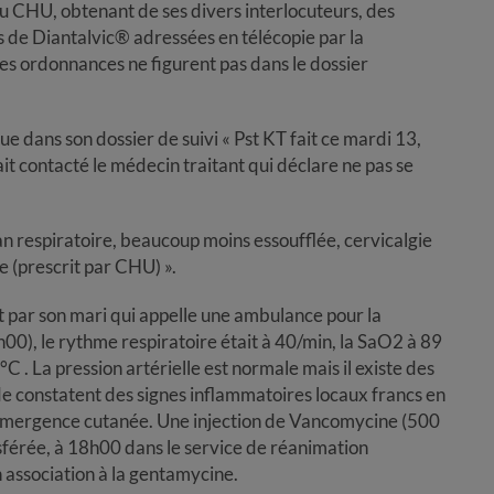
 du CHU, obtenant de ses divers interlocuteurs, des
 de Diantalvic® adressées en télécopie par la
s ordonnances ne figurent pas dans le dossier
que dans son dossier de suivi « Pst KT fait ce mardi 13,
rait contacté le médecin traitant qui déclare ne pas se
plan respiratoire, beaucoup moins essoufflée, cervicalgie
(prescrit par CHU) ».
ant par son mari qui appelle une ambulance pour la
0), le rythme respiratoire était à 40/min, la SaO2 à 89
C . La pression artérielle est normale mais il existe des
rde constatent des signes inflammatoires locaux francs en
 d’émergence cutanée. Une injection de Vancomycine (500
sférée, à 18h00 dans le service de réanimation
association à la gentamycine.