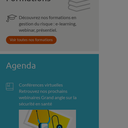
Découvrez nos formations en
gestion du risque : e-learning,
webinar, présentiel.
Voir toutes nos formations
Agenda
Conférences virtuelles
Retrouvez nos prochains
webinaires Grand angle sur la
sécurité en santé