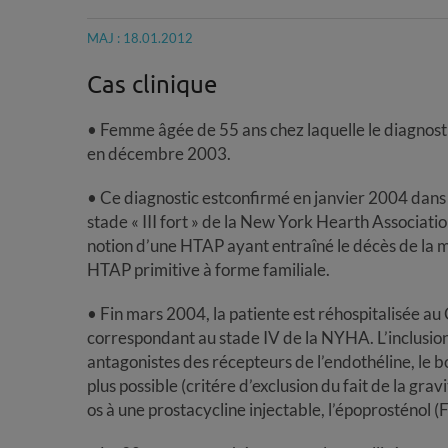
MAJ : 18.01.2012
Cas clinique
• Femme âgée de 55 ans chez laquelle le diagnost
en décembre 2003.
• Ce diagnostic estconfirmé en janvier 2004 dans 
stade « III fort » de la New York Hearth Associat
notion d’une HTAP ayant entraîné le décès de la mèr
HTAP primitive à forme familiale.
• Fin mars 2004, la patiente est réhospitalisée a
correspondant au stade IV de la NYHA. L’inclusi
antagonistes des récepteurs de l’endothéline, le b
plus possible (critére d’exclusion du fait de la grav
os à une prostacycline injectable, l’époprosténol (