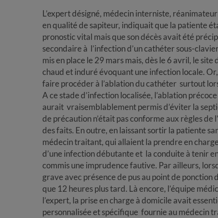
L’expert désigné, médecin interniste, réanimateur 
en qualité de sapiteur, indiquait que la patiente é
pronostic vital mais que son décès avait été préc
secondaire à l’infection d’un cathéter sous-clavier
mis en place le 29 mars mais, dès le 6 avril, le site
chaud et induré évoquant une infection locale. Or, 
faire procéder à l’ablation du cathéter surtout lor
A ce stade d’infection localisée, l’ablation préco
aurait vraisemblablement permis d’éviter la sept
de précaution n’était pas conforme aux règles de 
des faits. En outre, en laissant sortir la patiente s
médecin traitant, qui allaient la prendre en charg
d’une infection débutante et la conduite à tenir e
commis une imprudence fautive. Par ailleurs, lorsq
grave avec présence de pus au point de ponction du 
que 12 heures plus tard. Là encore, l’équipe méd
l’expert, la prise en charge à domicile avait esse
personnalisée et spécifique fournie au médecin tra