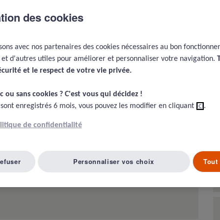
ation des cookies
 CHU tarde à prendre en charge une
isons avec nos partenaires des cookies nécessaires au bon fonctionn
 à staphylocoque doré secondaire à
e et d'autres utiles pour améliorer et personnaliser votre navigation.
écurité et le respect de votre vie privée.​
...
c ou sans cookies ? C'est vous qui décidez !​
 sont enregistrés 6 mois, vous pouvez les modifier en cliquant
ici
.
olitique de confidentialité
refuser
Personnaliser vos choix
Tout 