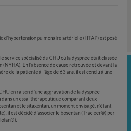
ic d’hypertension pulmonaire artérielle (HTAP) est posé
le service spécialisé du CHU où la dyspnée était classée
ion (NYHA). En l’absence de cause retrouvée et devant la
e de la patiente à l’âge de 63 ans, il est conclu à une
u CHU en raison d’une aggravation de la dyspnée
on dans un essai thérapeutique comparant deux
osentan et le sitaxentan, un moment envisagé, n’étant
ité), il est décidé d’associer le bosentan (Tracleer®) per
Flolan®).