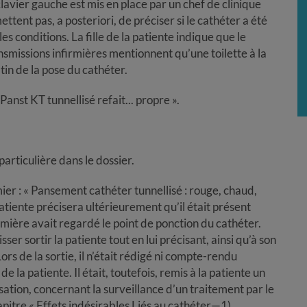
lavier gauche est mis en place par un chef de clinique
ttent pas, a posteriori, de préciser si le cathéter a été
es conditions. La fille de la patiente indique que le
nsmissions infirmières mentionnent qu’une toilette à la
tin de la pose du cathéter.
 Panst KT tunnellisé refait... propre ».
particulière dans le dossier.
rmier : « Pansement cathéter tunnellisé : rouge, chaud,
patiente précisera ultérieurement qu’il était présent
rmière avait regardé le point de ponction du cathéter.
sser sortir la patiente tout en lui précisant, ainsi qu’à son
ors de la sortie, il n’était rédigé ni compte-rendu
de la patiente. Il était, toutefois, remis à la patiente un
isation, concernant la surveillance d’un traitement par le
itre « Effets indésirables Liés au cathéter—1)