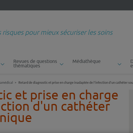
s risques pour mieux sécuriser les soins
Revues de questions
Médiathèque
D
thématiques
e
amédical
Retard de diagnostic et prise en charge inadaptée de l'infection d'un cathéter so
ic et prise en charge
ection d'un cathéter
inique