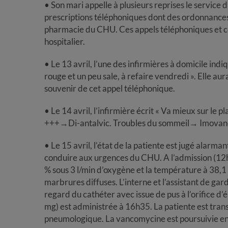
• Son mari appelle à plusieurs reprises le service
prescriptions téléphoniques dont des ordonnances
pharmacie du CHU. Ces appels téléphoniques et ce
hospitalier.
• Le 13 avril, l’une des infirmières à domicile indi
rouge et un peu sale, à refaire vendredi ». Elle au
souvenir de cet appel téléphonique.
• Le 14 avril, l’infirmière écrit « Va mieux sur le 
+++→Di-antalvic. Troubles du sommeil→ Imovane 
• Le 15 avril, l’état de la patiente est jugé alarm
conduire aux urgences du CHU. A l’admission (12h0
% sous 3 l/min d’oxygène et la température à 38,1 °
marbrures diffuses. L’interne et l’assistant de ga
regard du cathéter avec issue de pus à l’orifice
mg) est administrée à 16h35. La patiente est tran
pneumologique. La vancomycine est poursuivie en 