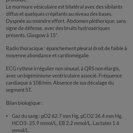
Le murmure vésiculaire est bilatéral avec des sibilants
diffus et quelques crépitants au niveau des bases.
Dyspnée au moindre effort. Abdomen pléthorique, sans
signe de défense, avec des bruits hydroaériques
présents. Glasgow à 15".
Radio thoracique : épanchement pleural droit de faible à
moyenne abondance et cardiomégalie.
ECG rythme irrégulier non sinusal, à QRS non élargis,
avec un bigéminisme ventriculaire associé. Fréquence
cardiaque à 108/min. Absence de sus décalage du
segment ST.
Bilan biologique :
Gaz du sang : pO2 62.7 mm Hg, pCO2 36.4 mm Hg,
HCO3- 25.9 mmol/L, EB 2.2 mmol/L. Lactates 1.6
mmol/L.