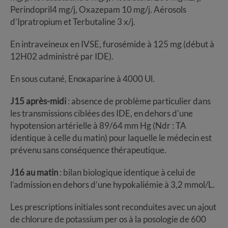
Perindopril4 mg/j, Oxazepam 10 mg/j. Aérosols
d’Ipratropium et Terbutaline 3 x/j.
En intraveineux en IVSE, furosémide à 125 mg (début à
12H02 administré par IDE).
En sous cutané, Enoxaparine à 4000 Ul.
J15 après-midi
: absence de problème particulier dans
les transmissions ciblées des IDE, en dehors d'une
hypotension artérielle à 89/64 mm Hg (Ndr : TA
identique à celle du matin) pour laquelle le médecin est
prévenu sans conséquence thérapeutique.
J16 au matin
: bilan biologique identique à celui de
l’admission en dehors d’une hypokaliémie à 3,2 mmol/L.
Les prescriptions initiales sont reconduites avec un ajout
de chlorure de potassium per os à la posologie de 600