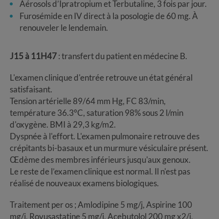
Aérosols d’Ipratropium et Terbutaline, 3 fois par jour.
Furosémide en IV direct à la posologie de 60 mg. À
renouveler le lendemain.
J15 à 11H47
: transfert du patient en médecine B.
L'examen clinique d'entrée retrouve un état général
satisfaisant.
Tension artérielle 89/64 mm Hg, FC 83/min,
température 36.3°C, saturation 98% sous 2 l/min
d'oxygène. BMI à 29,3 kg/m2.
Dyspnée à l'effort. L'examen pulmonaire retrouve des
crépitants bi-basaux et un murmure vésiculaire présent.
Œdème des membres inférieurs jusqu'aux genoux.
Le reste de l’examen clinique est normal. Il n'est pas
réalisé de nouveaux examens biologiques.
Traitement per os ; Amlodipine 5 mg/j, Aspirine 100
mg/j, Rovusastatine 5 mg/j, Acebutolol 200 mg x2/j,