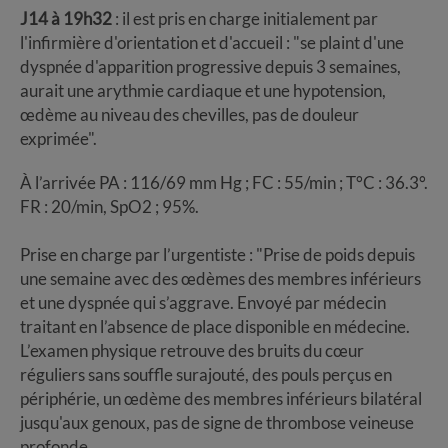
J14 à 19h32
: il est pris en charge initialement par
l'infirmière d'orientation et d'accueil : "se plaint d'une
dyspnée d'apparition progressive depuis 3 semaines,
aurait une arythmie cardiaque et une hypotension,
œdème au niveau des chevilles, pas de douleur
exprimée".
À l’arrivée PA : 116/69 mm Hg ; FC : 55/min ; T°C : 36.3°.
FR : 20/min, SpO2 ; 95%.
Prise en charge par l’urgentiste : "Prise de poids depuis
une semaine avec des œdèmes des membres inférieurs
et une dyspnée qui s’aggrave. Envoyé par médecin
traitant en l’absence de place disponible en médecine.
L’examen physique retrouve des bruits du cœur
réguliers sans souffle surajouté, des pouls perçus en
périphérie, un œdème des membres inférieurs bilatéral
jusqu'aux genoux, pas de signe de thrombose veineuse
profonde.