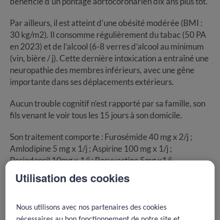
bénéficié d’un pontage aortocoronarien dix ans plus tôt.
Par ailleurs, il est atteint d’une obésité modérée (BMI :
30 kg/m2). Il consomme régulièrement du tabac (50 PA
en 2023) et de l’alcool (6-8 verres d’alcool au minimum
(vin, bière / j). Cette dernière intoxication a entraîné une
neuropathie des membres inférieurs, avec une gêne
importante dans ses déplacements extérieurs.
Aucun trouble cognitif n’est rapporté par sa famille, son
fils venant le voir tous les 15 jours à son domicile.
Son traitement comporte : Furosémide 40 mg x 2/j ;
Amlodipine 5 mg x 1/j ; Aspirine 100 mg x 1/j ;
Perindopril 10mg x 1/j ; Rosuvastine 5mg x1/j.
Utilisation des cookies
Il est suivi par son médecin généraliste tous les trois mois
en téléconsultation, sans consultation au cabinet ou à
domicile.
Nous utilisons avec nos partenaires des cookies
nécessaires au bon fonctionnement de notre site et