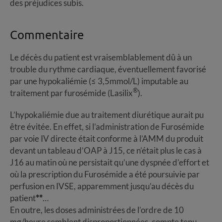
des préjudices subis.
Commentaire
Le décès du patient est vraisemblablement dû à un
trouble du rythme cardiaque, éventuellement favorisé
par une hypokaliémie (≤ 3,5mmol/L) imputable au
®
traitement par furosémide (Lasilix
).
L’hypokaliémie due au traitement diurétique aurait pu
être évitée. En effet, si l’administration de Furosémide
par voie IV directe était conforme à l’AMM du produit
devant un tableau d’OAP à J15, ce n’était plus le cas à
J16 au matin où ne persistait qu’une dyspnée d’effort et
où la prescription du Furosémide a été poursuivie par
perfusion en IVSE, apparemment jusqu’au décès du
patient
**
…
En outre, les doses administrées de l’ordre de 10
mg/heure semblent disproportionnées, compte tenu