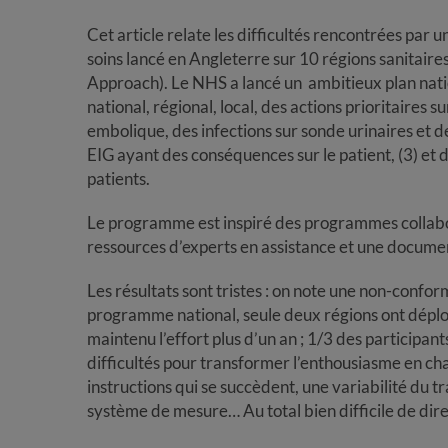
Cet article relate les difficultés rencontrées par
soins lancé en Angleterre sur 10 régions sanitai
Approach). Le NHS a lancé un ambitieux plan natio
national, régional, local, des actions prioritaires 
embolique, des infections sur sonde urinaires et d
EIG ayant des conséquences sur le patient, (3) et 
patients.
Le programme est inspiré des programmes collaborat
ressources d’experts en assistance et une docume
Les résultats sont tristes : on note une non-confor
programme national, seule deux régions ont dépl
maintenu l’effort plus d’un an ; 1/3 des participants
difficultés pour transformer l’enthousiasme en c
instructions qui se succèdent, une variabilité du
système de mesure… Au total bien difficile de dire