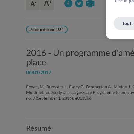
Lire la p
Tout 
Article précédent ( 83 )
REVENIR À L
2016 -
Un programme d'amélio
place
06/01/2017
Power, M., Brewster L., Parry G., Brotherton A., Minion J.
Multimethod Study of a Large-Scale Programme to Improv
no. 9 (September 1, 2016): e011886.
Résumé