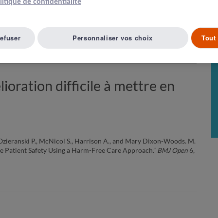
olitique de confidentialité
refuser
Personnaliser vos choix
Tout 
Article suivant ( 6 )
A LISTE D'ARTICLES
ration difficile à mettre en
, Ozieranski P., McNicol S., Harrison A., and Mary Dixon-Woods. M.
e Patient Safety Using a Harm-Free Care Approach.”
BMJ Open
6,