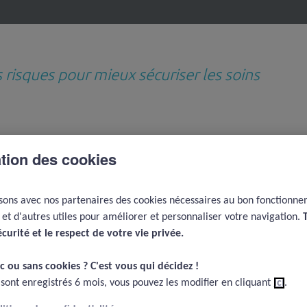
s risques pour mieux sécuriser les soins
Revues de questions
Médiathèque
D
thématiques
e
ation des cookies
Financement de la santé, Politiques d'amélioration de la Qualité-Sécurité, idées et directi
isons avec nos partenaires des cookies nécessaires au bon fonctionn
santé, Politiques
e et d'autres utiles pour améliorer et personnaliser votre navigation.
la Qualité-Sécurité,
écurité et le respect de votre vie privée.​
s générales
c ou sans cookies ? C'est vous qui décidez !​
 sont enregistrés 6 mois, vous pouvez les modifier en cliquant
ici
.