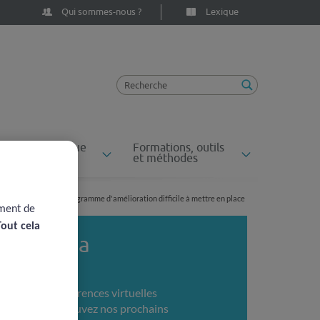
Qui sommes-nous ?
Lexique
ossiers du risque
Formations, outils
n santé
et méthodes
ons générales
Un programme d'amélioration difficile à mettre en place
ement de
Tout cela
Agenda
Conférences virtuelles
Retrouvez nos prochains