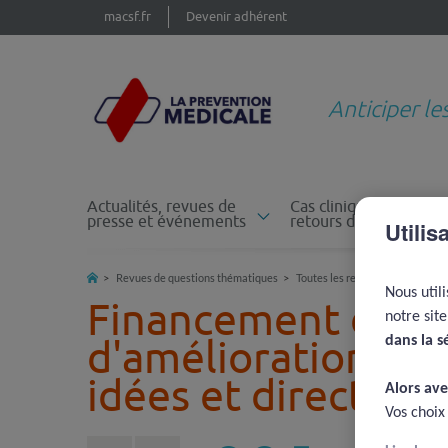
macsf.fr
Devenir adhérent
Anticiper le
Actualités, revues de
Cas cliniques et
presse et événements
retours d'expérience
Utilis
Revues de questions thématiques
Toutes les revues de questions
Nous util
Financement de la 
notre sit
d'amélioration de 
dans la s
idées et direction
Alors ave
Vos choix