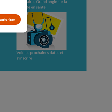
webinaires Grand angle sur la
sécurité en santé
autoriser
Voir les prochaines dates et
s'inscrire