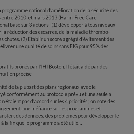
 un programme national d’amélioration de la sécurité des
res entre 2010 et mars 2013 (Harm-Free Care
nal basé sur 3 actions : (1) développer à tous niveaux,
sur la réduction des escarres, de la maladie thrombo-
es chutes. (2) Etablir un score agrégé d’évitement des
délivrer une qualité de soins sans EIG pour 95% des
ifs prônés par l’IHI Boston. Il était aidé par des
ntation précise
mité de la plupart des plans régionaux avec le
oyé conformément au protocole prévu et une seule a
 n’étaient pas d’accord sur les 4 priorités ; on note des
hangement, une méfiance sur les programmes et
 transfert des données, des problèmes pour développer le
 à la fin que le programme a été utile…