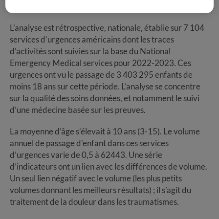
reçoivent.
L’analyse est rétrospective, nationale, établie sur 7 104
services d’urgences américains dont les traces
d’activités sont suivies sur la base du National
Emergency Medical services pour 2022-2023. Ces
urgences ont vu le passage de 3 403 295 enfants de
moins 18 ans sur cette période. L’analyse se concentre
sur la qualité des soins données, et notamment le suivi
d’une médecine basée sur les preuves.
La moyenne d’âge s’élevait à 10 ans (3-15). Le volume
annuel de passage d’enfant dans ces services
d’urgences varie de 0,5 à 62443. Une série
d’indicateurs ont un lien avec les différences de volume.
Un seul lien négatif avec le volume (les plus petits
volumes donnant les meilleurs résultats) ; il s’agit du
traitement de la douleur dans les traumatismes.