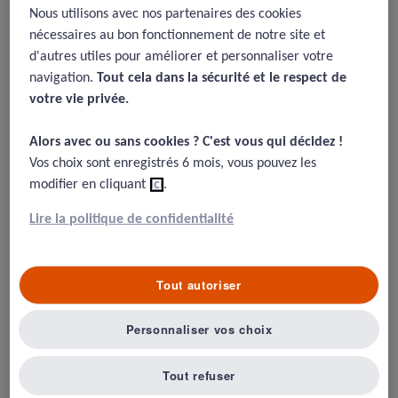
Qualité des soins : avantage aux
Nous utilisons avec nos partenaires des cookies
nécessaires au bon fonctionnement de notre site et
grands volumes
d'autres utiles pour améliorer et personnaliser votre
18/05/2026
navigation.
Tout cela dans la sécurité et le respect de
votre vie privée.​
Ramgopal S, Ward CE, Cash RE, et al -
Association of volume and
prehospital paediatric care quality in emergency medical services:
Alors avec ou sans cookies ? C'est vous qui décidez !​
retrospective analysis of a national sample
- BMJ Quality & Safety
Vos choix sont enregistrés 6 mois, vous pouvez les
Published Online First : 03 March 2025. doi : 10.1136/bmjqs-
modifier en cliquant
ici
.
2024-018224.
Lire la politique de confidentialité
Résumé
Tout autoriser
Les enfants représentent moins de 10% des urgences
Personnaliser vos choix
aux États-Unis. Ces auteurs, pédiatres hospitaliers de
Chicago, se proposent de mesurer le lien entre volume
Tout refuser
d’enfants vus aux urgences et qualité des soins qu’ils