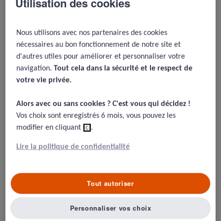
Utilisation des cookies
Cette conférence examine les
opportunités offertes par la santé
connectée, les risques potentiels pour la
Nous utilisons avec nos partenaires des cookies
relation patient-médecin et les bonnes
nécessaires au bon fonctionnement de notre site et
pratiques à adopter pour une intégration
d'autres utiles pour améliorer et personnaliser votre
sécurisée de ces technologies.
navigation.
Tout cela dans la sécurité et le respect de
votre vie privée.​
Alors avec ou sans cookies ? C'est vous qui décidez !​
Auteur : La prévention médicale /
MAJ : 17/02/2026
Vos choix sont enregistrés 6 mois, vous pouvez les
modifier en cliquant
ici
.
Intervenants :
Lire la politique de confidentialité
Le Dr Marie-Christine MOLL & le Dr Jacques
LUCAS
Tout autoriser
Tous les échanges de la conférence du 24 janvier 2017
Personnaliser vos choix
sont disponibles en replay.