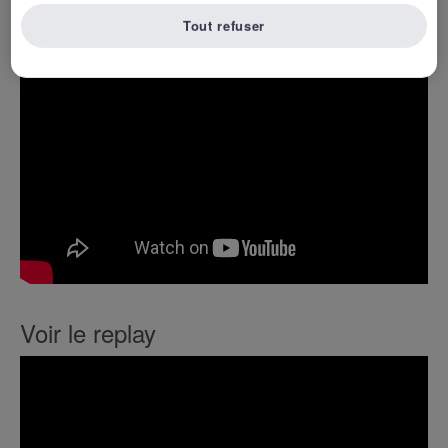
Voir la bande-annonce
Tout refuser
Voir le replay