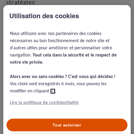
stratégies
d'intervention et les responsabilités des
Utilisation des cookies
professionnels de santé pour prévenir les
passages à l'acte. Elle met en lumière
l'importance d'une approche proactive et
Nous utilisons avec nos partenaires des cookies
bienveillante, même en l'absence de
nécessaires au bon fonctionnement de notre site et
spécialisation en psychiatrie.
d'autres utiles pour améliorer et personnaliser votre
navigation.
Tout cela dans la sécurité et le respect de
votre vie privée.​
Auteur : La Prévention Médicale /
MAJ : 17/02/2026
Alors avec ou sans cookies ? C'est vous qui décidez !​
Vos choix sont enregistrés 6 mois, vous pouvez les
Les professionnels de santé médicaux et paramédicaux
modifier en cliquant
ici
.
de ville, mais aussi au sein des établissements de santé,
sont souvent démunis devant la tentative de suicide
Lire la politique de confidentialité
d’un patient ou d’un consultant. Est-il possible, en
l’absence de compétence spécifique en psychiatrie, de
dépister ou de prévenir le risque suicidaire ? Comment
Tout autoriser
agir sur ce risque ? Quels risques sont encourus par les