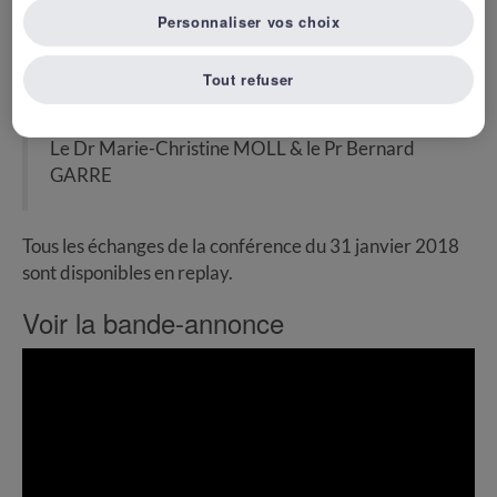
professionnels de santé qui auraient négligé le dépistage
Personnaliser vos choix
?
Tout refuser
Intervenants :
Le Dr Marie-Christine MOLL & le Pr Bernard
GARRE
Tous les échanges de la conférence du 31 janvier 2018
sont disponibles en replay.
Voir la bande-annonce