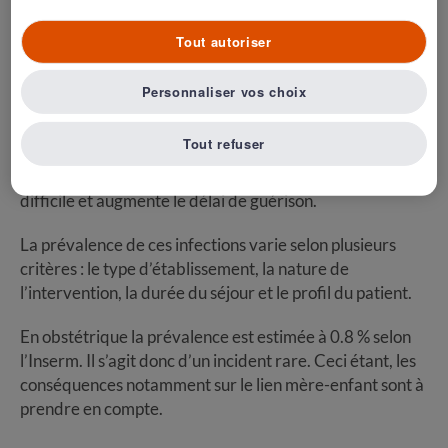
patient lui-même mais sont manu-portés sur le site
infectieux par l’intermédiaire du personnel ou de
Tout autoriser
dispositifs médicaux.
Personnaliser vos choix
Les germes retrouvés dans la moitié des cas sont :
Escherichia coli
,
staphylococcus aureus
et
Pseudomonas
Tout refuser
aeruginosa
. Ces germes ont développé des résistances à
de nombreux antibiotiques ce qui rend leur traitement
difficile et augmente le délai de guérison.
La prévalence de ces infections varie selon plusieurs
critères : le type d’établissement, la nature de
l’intervention, la durée du séjour et le profil du patient.
En obstétrique la prévalence est estimée à 0.8 % selon
l’Inserm. Il s’agit donc d’un incident rare. Ceci étant, les
conséquences notamment sur le lien mère-enfant sont à
prendre en compte.