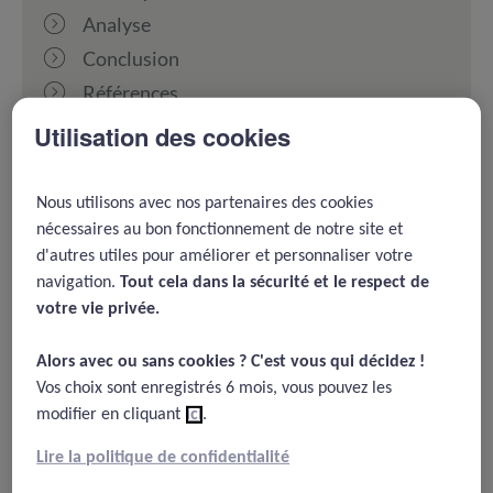
Analyse
Conclusion
Références
Utilisation des cookies
Auteur : Caroline QUELEN, Sage-femme /
MAJ : 31.05.2019
Nous utilisons avec nos partenaires des cookies
Les infections nosocomiales : rappel
nécessaires au bon fonctionnement de notre site et
d'autres utiles pour améliorer et personnaliser votre
En France, environ 5 % des patients qui séjournent à
navigation.
Tout cela dans la sécurité et le respect de
l’hôpital contractent une infection lors ou au décours de
votre vie privée.​
leur séjour. Cela représente annuellement 750 000
patients. Une infection est considérée comme
Alors avec ou sans cookies ? C'est vous qui décidez !​
nosocomiale lorsqu’elle apparait au-delà de 48h après
Vos choix sont enregistrés 6 mois, vous pouvez les
l’admission du patient alors qu’elle était absente à
modifier en cliquant
ici
.
l’entrée dans l’établissement.
Lire la politique de confidentialité
Les germes responsables proviennent le plus souvent du