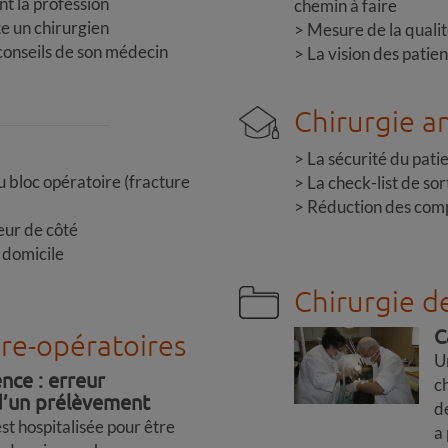
nt la profession
chemin à faire
te un chirurgien
Mesure de la qualit
 conseils de son médecin
La vision des patien
Chirurgie am
La sécurité du pati
u bloc opératoire (fracture
La check-list de sor
Réduction des compl
eur de côté
à domicile
Chirurgie d
C
pre-opératoires
U
nce : erreur
ch
 d’un prélèvement
d
t hospitalisée pour être
a