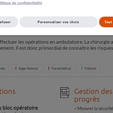
olitique de confidentialité
refuser
Personnaliser vos choix
Tout 
 effectuer les opérations en ambulatoire. La chirurgie
ement. Il est donc primordial de connaître les risques
iste
Sage-femme
Paramédical
Patient
tions
Gestion des 
progrès
u bloc opératoire
Mesurer la sécurité