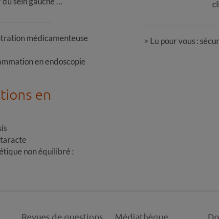
 du sein gauche …
cl
istration médicamenteuse
Lu pour vous : sécur
rammation en endoscopie
ctions en
is
ataracte
étique non équilibré :
Revues de questions
Médiathèque
Do