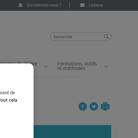
Qui sommes-nous ?
Lexique
ossiers du risque
Formations, outils
n santé
et méthodes
ement de
Tout cela