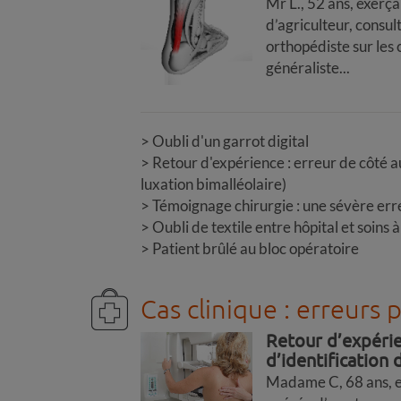
Mr L., 52 ans, exerça
d’agriculteur, consul
orthopédiste sur les
généraliste...
Oubli d'un garrot digital
Retour d'expérience : erreur de côté a
luxation bimalléolaire)
Témoignage chirurgie : une sévère err
Oubli de textile entre hôpital et soins 
Patient brûlé au bloc opératoire
Cas clinique : erreurs 
Retour d’expérie
d’identification
Madame C, 68 ans, es