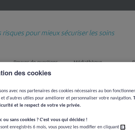
s risques pour mieux sécuriser les soins
Revues de questions
Médiathèque
D
thématiques
e
ation des cookies
toire : des risques spécifiques ?
isons avec nos partenaires des cookies nécessaires au bon fonctionn
: des risques
e et d'autres utiles pour améliorer et personnaliser votre navigation.
écurité et le respect de votre vie privée.​
c ou sans cookies ? C'est vous qui décidez !​
 sont enregistrés 6 mois, vous pouvez les modifier en cliquant
ici
.