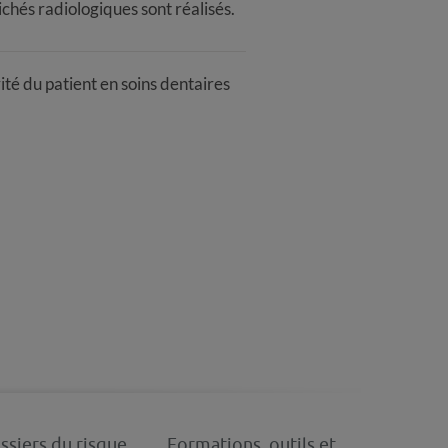
ichés radiologiques sont réalisés.
ité du patient en soins dentaires
ssiers du risque
Formations, outils et