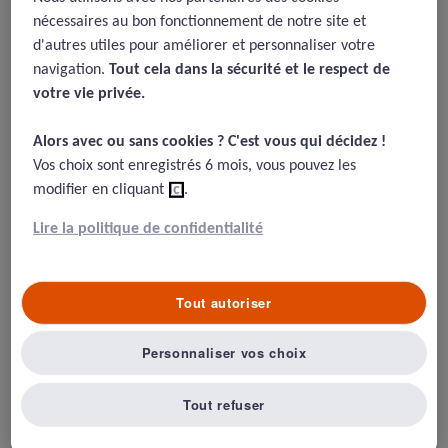
nécessaires au bon fonctionnement de notre site et
Travailler de manière sûre implique de
d'autres utiles pour améliorer et personnaliser votre
connaître les risques auxquels on est
navigation.
Tout cela dans la sécurité et le respect de
exposé. Quoi de mieux que de pouvoir
votre vie privée.​
s'auto-évaluer pour améliorer et
Alors avec ou sans cookies ? C'est vous qui décidez !​
sécuriser sa pratique.
Vos choix sont enregistrés 6 mois, vous pouvez les
modifier en cliquant
ici
.
Nous vous proposons un outil simple
d’auto-évaluation du risque pour la
Lire la politique de confidentialité
pratique de la chirurgie bovine.
Tout autoriser
Auteur : Dr Vre Michel BAUSSIER et Dr Marie-Christine MOLL,
Directrice scientifique de la Prévention Médicale /
MAJ : 30/10/2023
Personnaliser vos choix
Il vous suffit de télécharger la grille Excel ci-dessous. Les
Tout refuser
critères d’évaluation portent sur le péri et le per-
opératoire.