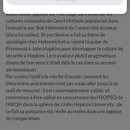
On notera que le corps théorique qui le soutient est
assez faible, appuyé sur l’héritage du travail sur les
cultures nationales de Geert Hoftede popularisé dans
l’industrie par Bob Helmreich de l’université du texas
(dans l’aviation). Bryon Sexton a fait sa thèse de
sociologie chez Helmreich et a rejoint l’équipe de
Pronovost à John Hopkins pour développer la culture de
sécurité à Hopkins. Le travail est plutôt pragmatique,
disons de bon sens (c’était déjà le cas dans sa version
aéronautique) ;
Par contre l’outil a le mérite d’exister (souvent les
théoriciens précédents n’ont pas voulu aller jusqu’à un
outil de mesure) ; il est raisonnablement validé, et
commence à être utilisé en concurrence du HSOPSQ de
l’ARQH dans la sphère de JJohn Hopkins University ; de
ce fait sa puissance est réelle au moins dans une logique
de comparaison.