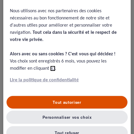
properties, benchmarking data,
Nous utilisons avec nos partenaires des cookies
and emerging research
nécessaires au bon fonctionnement de notre site et
d'autres utiles pour améliorer et personnaliser votre
17/08/2015
navigation.
Tout cela dans la sécurité et le respect de
votre vie privée.​
Sexton JB, Helmreich RL, Neilands TB, “et al.”(2006) The Safety
Attitudes Questionnaire: psychometric properties, benchmarking
data, and emerging research. BMC Health Serv Res 3;6:44
Alors avec ou sans cookies ? C'est vous qui décidez !​
Vos choix sont enregistrés 6 mois, vous pouvez les
modifier en cliquant
ici
.
Résumé
Lire la politique de confidentialité
Article présentant le SAQ, le questionnaire d’évaluation
Tout autoriser
des cultures dérivé assez directement des travaux de la
NASA
Personnaliser vos choix
Ce questionnaire est dérivé directement d’une version
utilisée en aéronautique ; il prétend évaluer le climat
Tout refuser
/culture de sécurité.