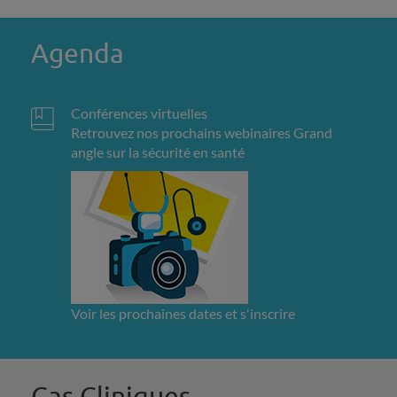
Agenda
Conférences virtuelles
Retrouvez nos prochains webinaires Grand
angle sur la sécurité en santé
Voir les prochaines dates et s'inscrire