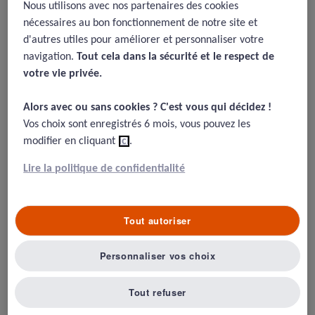
2010 -
Editorial sur la limite des
Nous utilisons avec nos partenaires des cookies
bonnes idées venues d’autres
nécessaires au bon fonctionnement de notre site et
d'autres utiles pour améliorer et personnaliser votre
industries
navigation.
Tout cela dans la sécurité et le respect de
17/08/2015
votre vie privée.​
Vincent C. Benn J., Hanna G., High reliability in health care,
Alors avec ou sans cookies ? C'est vous qui décidez !​
Examples from other industries should be informative, not
Vos choix sont enregistrés 6 mois, vous pouvez les
prescriptive, BMJ, 2010, 340
modifier en cliquant
ici
.
une bonne réflexion courte mais réaliste
Lire la politique de confidentialité
Tout autoriser
Résumé
Personnaliser vos choix
Les auteurs reviennent les sur cadre des HRO en
soulignant combien les termes et les idées sont flous
Tout refuser
dans leur peur expression initiale, souvent purement