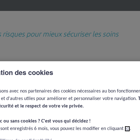
s risques pour mieux sécuriser les soins
Revues de questions
Médiathèque
D
thématiques
e
ation des cookies
Signalement des EIG par les patients, PRIMS, PROMS, PREMS
L'expérience suisse du m
isons avec nos partenaires des cookies nécessaires au bon fonctionn
G par les patients,
e et d'autres utiles pour améliorer et personnaliser votre navigation.
REMS
écurité et le respect de votre vie privée.​
c ou sans cookies ? C'est vous qui décidez !​
 sont enregistrés 6 mois, vous pouvez les modifier en cliquant
ici
.