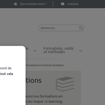
Qui sommes-nous ?
Lexique
ossiers du risque
Formations, outils
n santé
et méthodes
ulti-usage des PROMS : transparence et bonnes pratiques
ement de
Tout cela
Formations
Découvrez nos formations en
gestion du risque : e-learning,