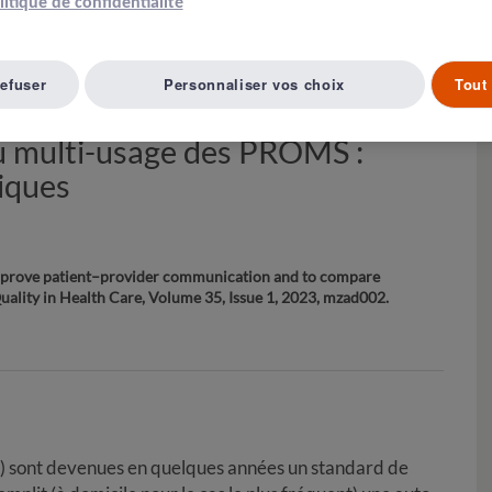
olitique de confidentialité
Article suivant ( 48 )
A LISTE D'ARTICLES
refuser
Personnaliser vos choix
Tout 
du multi-usage des PROMS :
iques
improve patient–provider communication and to compare
 Quality in Health Care, Volume 35, Issue 1, 2023, mzad002.
 sont devenues en quelques années un standard de