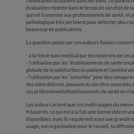
l’implication du patient dans ses soins. Le patient 
évaluation répétée dans le temps de son état de sa
qui est transmise aux professionnels de santé, et pe
pathologique très pertinent pour détecter plus 
beaucoup de publications.
La question posée par ces auteurs Suisses concerne 
- à la fois le suivi médical par les médecins de c
- l’utilisation par les "établissements de santé em
globale de la satisfaction du patient et l’améliorati
- l’utilisation par les "autorités" pour des compara
des soins délivrés, pouvant ou non être associée
ces professionnels/établissements de santé en cha
Les auteurs actent que ces multi-usages du même 
fréquents, ce qui est à la fois une bonne idée et u
disponibles, mais ils requièrent aussi une grande 
usage, son organisation pour le recueil, sa diffusion