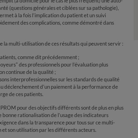
remplit (à domicile pour le cas le plus fréquent) une auto-
nté (questions générales et ciblées sur sa pathologie),
rmet à la fois l’implication du patient et un suivi
rapidement des complications, comme démontré dans
la multi-utilisation de ces résultats qui peuvent servir :
es patients, comme dit précédemment ;
ployeurs" des professionnels pour l’évaluation plus
on continue de la qualité ;
isons interprofessionnelles sur les standards de qualité
s au déclenchement d’un paiement à la performance de
rge de ces patients.
PROM pour des objectifs différents sont de plus en plus
ne bonne rationalisation de l’usage des indicateurs
exigence dans la transparence pour tous sur ce multi-
 et son utilisation par les différents acteurs.