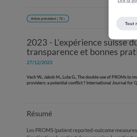
Lire la p
Article précédent ( 72 )
REVENIR À L
Tout 
2023 -
L'expérience suisse 
transparence et bonnes prat
27/12/2023
Vach W., Jakob M., Luta G., The double use of PROMs to 
providers: a potential conflict ? International Journal for
Résumé
Les PROMS (patient reported-outcome measures)