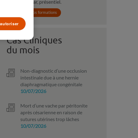
webinar, présentiel.
Voir toutes nos formations
autoriser
Cas Cliniques
du mois
Non-diagnostic d’une occlusion
intestinale due à une hernie
diaphragmatique congénitale
10/07/2026
Mort d’une vache par péritonite
après césarienne en raison de
sutures utérines trop lâches
10/07/2026