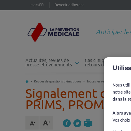
macsf.fr
Devenir adhérent
Anticiper le
Actualités, revues de
Cas cliniques et
presse et événements
retours d'expérience
Utilis
Revues de questions thématiques
Toutes les revues de questions
Nous util
Signalement des EI
notre sit
PRIMS, PROMS, P
dans la s
Alors ave
Vos choix