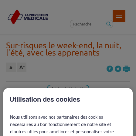
Toggle
navigatio
Sur-risques le week-end, la nuit,
l'été, avec les apprenants
Article précédent ( 14 )
Utilisation des cookies
REVENIR À LA LISTE D'ARTICLES
Article suivant ( 16 )
Nous utilisons avec nos partenaires des cookies
nécessaires au bon fonctionnement de notre site et
2010 -
Moment de la naissance
d'autres utiles pour améliorer et personnaliser votre