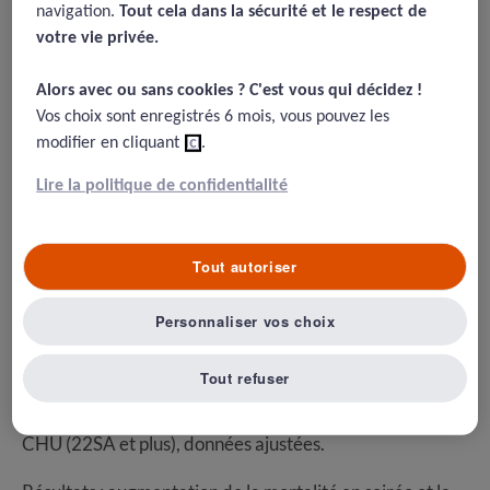
et risques associés
navigation.
Tout cela dans la sécurité et le respect de
votre vie privée.​
12/08/2015
Alors avec ou sans cookies ? C'est vous qui décidez !​
de Graaf J, Ravelli A, Visser G, Hukkelhoven C, Tong W, Bonsel G,
Vos choix sont enregistrés 6 mois, vous pouvez les
Steegers E. Increased adverse perinatal outcome of hospital
modifier en cliquant
ici
.
delivery at night. BJOG 2010;117:1098–1107.
Lire la politique de confidentialité
Résumé
Tout autoriser
Analyse du registre national de mortalité périnatale de
Personnaliser vos choix
Hollande sur une période de 7 ans, 2000-2006.
Tout refuser
Cohorte : 99 hôpitaux (tous), 655 961 naissances dans
des CH (32SA et plus), et 108445 naissances dans des
CHU (22SA et plus), données ajustées.