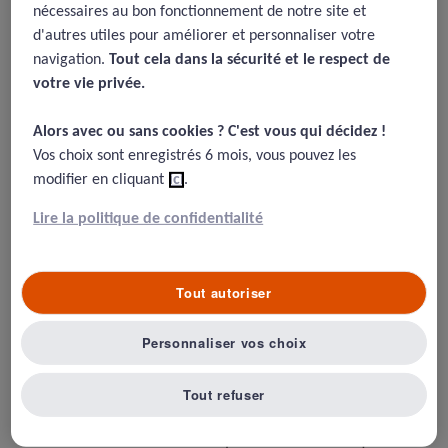
nécessaires au bon fonctionnement de notre site et
18/08/2015
d'autres utiles pour améliorer et personnaliser votre
navigation.
Tout cela dans la sécurité et le respect de
Fagin L. Garelick A. The doctor-nurse relationship, Advances in
votre vie privée.​
Psychiatric treatment, 2004, 10, 277-286
Alors avec ou sans cookies ? C'est vous qui décidez !​
Vos choix sont enregistrés 6 mois, vous pouvez les
modifier en cliquant
ici
.
Résumé
Lire la politique de confidentialité
Pendant longtemps, la vision des médecins étaient
purement hiérarchique, l’infirmier étant aux ordres sans
Tout autoriser
discussion. Progressivement, cette relation médecin
infirmier a acquis un statut plus particulier, et c’est
encore plus vrai quand il s’agit de prendre en charge des
Personnaliser vos choix
patients psychiatriques.
Méthode : Analyse libre, d’opinion
Tout refuser
Résultats : La relation est médiée par les patients, qui
font une distinction beaucoup moins dichotomique