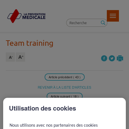
Toggle
navigatio
Team training
Article précédent ( 43 )
REVENIR À LA LISTE D'ARTICLES
Article suivant ( 18 )
Utilisation des cookies
2004 -
La relation
médecin/infirmier
Nous utilisons avec nos partenaires des cookies