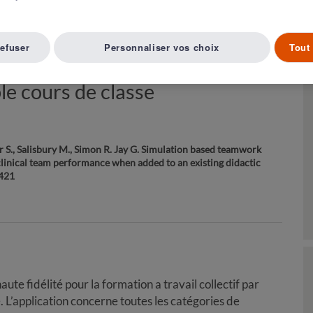
Article suivant ( 20 )
A LISTE D'ARTICLES
refuser
Personnaliser vos choix
Tout 
 en équipe en réanimation : quel
le cours de classe
r S., Salisbury M., Simon R. Jay G. Simulation based teamwork
clinical team performance when added to an existing didactic
421
ute fidélité pour la formation a travail collectif par
. L’application concerne toutes les catégories de