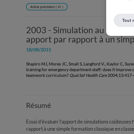
Article précédent ( 41 )
REVENIR À L
Tout 
2003 -
Simulation au travail
apport par rapport à un simp
18/08/2015
Shapiro MJ, Morey JC, Small S, Langford V., Kaylor C, Sune
training for emergency department staff: does it improve 
teamwork curriculum?
Qual Saf Health Care
2004;13:417-
Résumé
Essai d’évaluer l’apport de simulations coûteuses ha
rapport à une simple formation classique en classe