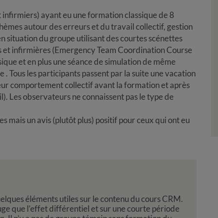
infirmiers) ayant eu une formation classique de 8
hèmes autour des erreurs et du travail collectif, gestion
en situation du groupe utilisant des courtes scénettes
rnes et infirmières (Emergency Team Coordination Course
assique et en plus une séance de simulation de même
 . Tous les participants passent par la suite une vacation
r comportement collectif avant la formation et après
il). Les observateurs ne connaissent pas le type de
 mais un avis (plutôt plus) positif pour ceux qui ont eu
uelques éléments utiles sur le contenu du cours CRM.
uge que l’effet différentiel et sur une courte période