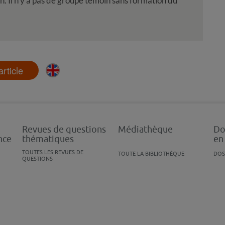
n. Il n’y a pas de groupe témoin sans formation du
'article
Revues de questions
Médiathèque
Do
nce
thématiques
en
TOUTES LES REVUES DE
TOUTE LA BIBLIOTHÈQUE
DOS
QUESTIONS