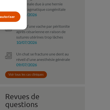
intestinale due à une hernie
diaphragmatique congénitale
10/07/2026
autoriser
Mort d’une vache par péritonite
après césarienne en raison de
sutures utérines trop lâches
10/07/2026
Un chat se fracture une dent au
réveil d'une anesthésie générale
09/07/2026
Voir tous les cas cliniques
Revues de
questions