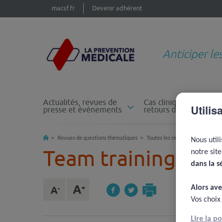
macsf.fr
Devenir adhérent
Anticiper le
Actualités, revues de
Cas cliniques et
Utilis
presse et événements
retours d'expérience
Revues de questions thématiques
Toutes les revues de questions
Nous util
Team training
notre sit
dans la s
Alors ave
Vos choix
Lire la p