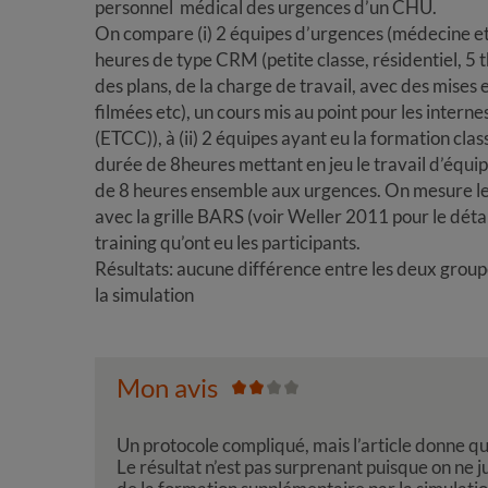
personnel médical des urgences d’un CHU.
On compare (i) 2 équipes d’urgences (médecine et 
heures de type CRM (petite classe, résidentiel, 5 t
des plans, de la charge de travail, avec des mises 
filmées etc), un cours mis au point pour les inte
(ETCC)), à (ii) 2 équipes ayant eu la formation cl
durée de 8heures mettant en jeu le travail d’équipe
de 8 heures ensemble aux urgences. On mesure leu
avec la grille BARS (voir Weller 2011 pour le déta
training qu’ont eu les participants.
Résultats: aucune différence entre les deux groupes
la simulation
Mon avis
Un protocole compliqué, mais l’article donne q
Le résultat n’est pas surprenant puisque on ne j