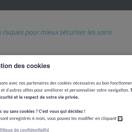
s risques pour mieux sécuriser les soins
Revues de questions
Médiathèque
D
ation des cookies
thématiques
e
Team training
Simulation au travail en équipe en réanimation : quel apport par rapport à
isons avec nos partenaires des cookies nécessaires au bon fonctionn
e et d'autres utiles pour améliorer et personnaliser votre navigation.
écurité et le respect de votre vie privée.​
c ou sans cookies ? C'est vous qui décidez !​
 sont enregistrés 6 mois, vous pouvez les modifier en cliquant
ici
.
olitique de confidentialité