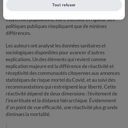
Tout refuser
mesures non médicamenteuses assez comparables
(dépistage, isolation, etc). Les différences sur le PIB, âge
moyen des populations, voire intensité et rigueur des
politiques publiques n’expliquent que de minimes
différences.
Les auteurs ont analysé les données sanitaires et
sociologiques disponibles pour avancer d’autres
explications. Un des éléments qui revient comme
explication majeure est la différence de réactivité et
réceptivité des communautés citoyennes aux annonces
statistiques de risque mortel du Covid, et au suivi des
recommandations qui restreignent leur liberté. Cette
réactivité dépend de deux dimensions : l’évitement de
l’incertitude et la distance hiérarchique. Évidemment
d’un point de vue efficacité, une réactivité plus grande
diminues la mortalité.