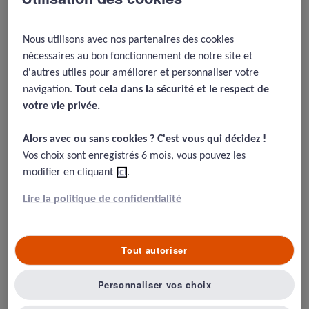
plus influencé la mortalité Covid
que les politiques affichées
Nous utilisons avec nos partenaires des cookies
d’interventions de l’État, une
nécessaires au bon fonctionnement de notre site et
revue comparative de 100 pays
d'autres utiles pour améliorer et personnaliser votre
navigation.
Tout cela dans la sécurité et le respect de
17/02/2025
votre vie privée.​
Lim, T. Y., Xu, R., Ruktanonchai, N., Saucedo, O., Childs, L. M., Jalali,
Alors avec ou sans cookies ? C'est vous qui décidez !​
M. S., ... & Ghaffarzadegan, N. (2023). Why Similar Policies
Vos choix sont enregistrés 6 mois, vous pouvez les
Resulted In Different Covid-19 Outcomes : How Responsiveness
And Culture Influenced Mortality Rates. Health Affairs, 42(12),
modifier en cliquant
ici
.
1637-1646.
Lire la politique de confidentialité
Résumé
Tout autoriser
Personnaliser vos choix
La mortalité a varié de facteur presque 100 entre pays
pendant la crise Covid, en dépit de la mise en place de