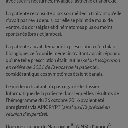
avec sueurs nocturnes, myalgies, asthénie et anorexie.
La patiente reconsulte alors son médecin traitant qu’elle
n’avait pas revu depuis, car elle se plaint de maux de
ventre, de dorsalgies et d’hématomes plus ou moins
spontanés (bras et jambes),
La patiente aurait demandé la prescription d'un bilan
biologique, ce à quoi le médecin traitant aurait répondu
qu'une telle prescription était inutile (
selon l'assignation
en référé de 2021 de l’avocat de la patiente
),
considérant que ces symptômes étaient banals.
Le médecin traitant n'a pas regardé le dossier
Informatique de la patiente dans lequel les résultats de
l'hémogramme du 26 octobre 2016 avaient été
enregistrés via APICRYPT (
ainsi qu'il l'a précisé en
réunion d'expertise
).
®
®
Une prescription de Naproxène
(AINS), d’Ixprim