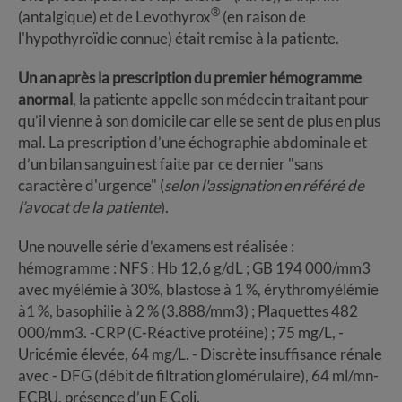
®
(antalgique) et de Levothyrox
(en raison de
l'hypothyroïdie connue) était remise à la patiente.
Un an après la prescription du premier hémogramme
anormal
, la patiente appelle son médecin traitant pour
qu’il vienne à son domicile car elle se sent de plus en plus
mal. La prescription d’une échographie abdominale et
d’un bilan sanguin est faite par ce dernier "sans
caractère d'urgence" (
selon l'assignation en référé de
l’avocat de la patiente
).
Une nouvelle série d’examens est réalisée :
hémogramme : NFS : Hb 12,6 g/dL ; GB 194 000/mm3
avec myélémie à 30%, blastose à 1 %, érythromyélémie
à1 %, basophilie à 2 % (3.888/mm3) ; Plaquettes 482
000/mm3. -CRP (C-Réactive protéine) ; 75 mg/L, -
Uricémie élevée, 64 mg/L. - Discrète insuffisance rénale
avec - DFG (débit de filtration glomérulaire), 64 ml/mn-
ECBU, présence d’un E Coli.