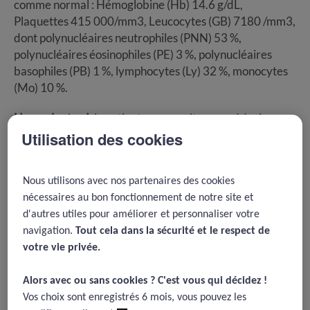
comme normal : Hémoglobine (Hb) 14.6 g/dL,
Plaquettes 415 000/mm3, Leucocytes (GB) 7180 /mm3,
dont polynucléaires neutrophiles (PNN) 53 %,
polynucléaires éosinophiles (PE) 3 %, polynucléaires
basophiles (PB) 1 %, lymphocytes (Ly) 32 %, monocytes
(Mo) 10 %.
Un an plus tard
, la patiente reconsulte son médecin
traitant. Ce dernier lui prescrit un nouveau bilan sanguin
Utilisation des cookies
comportant un hémogramme. Une prescription d’un
®
antibiotique (Oflocet
) est aussi réalisée en raison d'une
Nous utilisons avec nos partenaires des cookies
probable infection urinaire.
nécessaires au bon fonctionnement de notre site et
L’hémogramme se révèle anormal
: Hb 15.9 g/dL,
d'autres utiles pour améliorer et personnaliser votre
Plaquettes 894 000 /mm3, GB 41 000/mm3
navigation.
Tout cela dans la sécurité et le respect de
comportant une importante basophilie (816/mm3) et
votre vie privée.​
une myélémie significative à 19 % associant
métamyélocytes, myélocytes et promyélocytes. Pas de
Alors avec ou sans cookies ? C'est vous qui décidez !​
blastes circulants observés. La CRP est normale (< 5
Vos choix sont enregistrés 6 mois, vous pouvez les