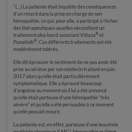
"(…) La patiente était inquiète des conséquences
d’un retard dans la prise en charge de son
hémopathie, ce qui, pour elle, a participé à l'échec
des thérapeutiques usuelles nécessitant un
®
traitement plus lourd associant Vidaza
et
®
Ponatinib
. Ces différents traitements ont été
modérément tolérés.
Elle dit éprouver le sentiment de ne pas avoir été
prise au sérieux par son médecin traitant en juin
2017 alors qu’elle était particulièrement
symptomatique. Elle a éprouvé beaucoup
d'angoisse au moment où il lui a été annoncé
qu'elle était porteuse d’une hémopathie "très
sévère" et qu'elle a été persuadée à ce moment
qu'elle pouvait mourir.
La patiente est, en effet, porteuse d’une leucémie
myéloïde chronique (LMC), hémopathie maligne,