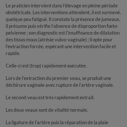
Le praticien intervient dans l’élevage en pleine période
obstétricale. Les interventions attendent, il est surmené,
quelque peu fatigué. Il constate la présence de jumeaux,
il présume puis vérifie l’absence de disproportion fœto-
pelvienne ; son diagnostic est l’insuffisance de dilatation
des tissus mous (atrésie vulvo-vaginale) ; il opte pour
l’extraction forcée, espérant une intervention facile et
rapide.
Celle-ci est (trop) rapidement exécutée.
Lors de l’extraction du premier veau, se produit une
déchirure vaginale avec rupture de l’artère vaginale.
Le second veau est très rapidement extrait.
Les deux veaux sont de vitalité normale.
La ligature de l’artère puis la réparation de la plaie