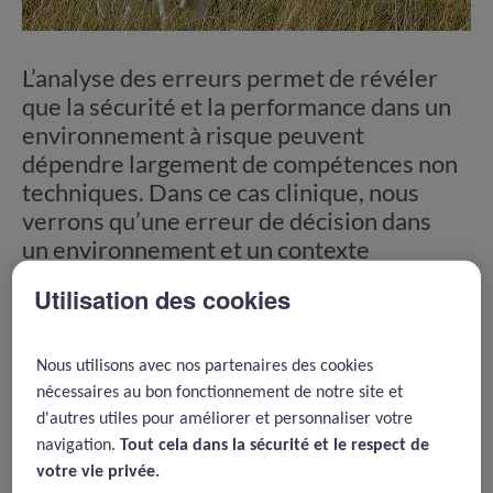
L’analyse des erreurs permet de révéler
que la sécurité et la performance dans un
environnement à risque peuvent
dépendre largement de compétences non
techniques. Dans ce cas clinique, nous
verrons qu’une erreur de décision dans
un environnement et un contexte
difficiles peut générer un EIG qui aurait
Utilisation des cookies
pu être évitable.
Nous utilisons avec nos partenaires des cookies
nécessaires au bon fonctionnement de notre site et
Sommaire
d'autres utiles pour améliorer et personnaliser votre
navigation.
Tout cela dans la sécurité et le respect de
Cas clinique
votre vie privée.​