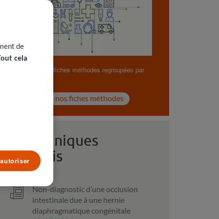
ement de
Tout cela
Retrouvez nos fiches méthodes regroupées par
thématiques.
Voir toutes nos fiches méthodes
Cas Cliniques
du mois
autoriser
Non-diagnostic d’une occlusion
intestinale due à une hernie
diaphragmatique congénitale