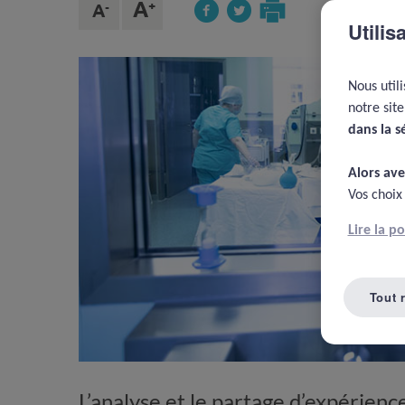
Utilis
Nous util
notre sit
dans la s
Alors ave
Vos choix
Lire la p
Tout 
L’analyse et le partage d’expérienc