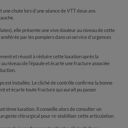
t une chute lors d’une séance de VTT deux ans
 gauche.
ates), elle présente une vive douleur au niveau de cette
transférée par les pompiers dans un service d’urgences
ent et réussit à réduire cette luxation après la
e au niveau de l’épaule et écarte une fracture associée
éduction.
s est installée. Le cliché de contrôle confirme la bonne
t et écarte toute fracture qui aurait pu passer
quatrième luxation. Il conseille alors de consulter un
n geste chirurgical pour re-stabiliser cette articulation.