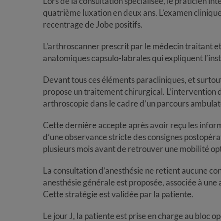
Lors de la consultation spécialisée, le praticien int
quatrième luxation en deux ans. L’examen cliniq
recentrage de Jobe positifs.
L’arthroscanner prescrit par le médecin traitant et
anatomiques capsulo-labrales qui expliquent l’insta
Devant tous ces éléments paracliniques, et surtout 
propose un traitement chirurgical. L’intervention
arthroscopie dans le cadre d’un parcours ambulat
Cette dernière accepte après avoir reçu les inform
d’une observance stricte des consignes postopéra
plusieurs mois avant de retrouver une mobilité op
La consultation d’anesthésie ne retient aucune con
anesthésie générale est proposée, associée à une 
Cette stratégie est validée par la patiente.
Le jour J, la patiente est prise en charge au bloc o