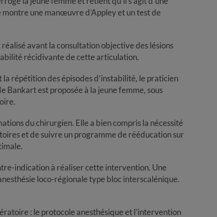
erroge la jeune femme et retient qu’il s’agit d’une
ue montre une manœuvre d’Appley et un test de
 réalisé avant la consultation objective des lésions
bilité récidivante de cette articulation.
la répétition des épisodes d’instabilité, le praticien
 de Bankart est proposée à la jeune femme, sous
oire.
ations du chirurgien. Elle a bien compris la nécessité
toires et de suivre un programme de rééducation sur
timale.
tre-indication à réaliser cette intervention. Une
anesthésie loco-régionale type bloc interscalénique.
pératoire : le protocole anesthésique et l’intervention