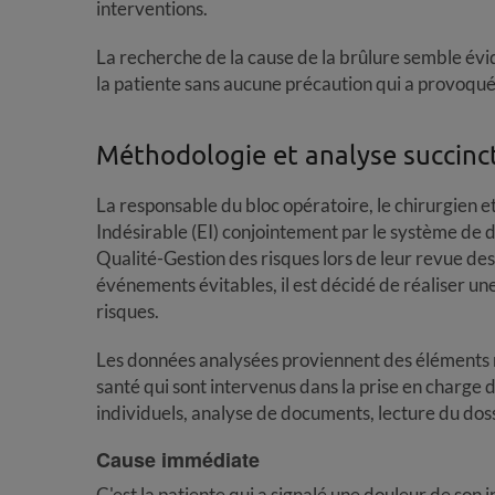
interventions.
La recherche de la cause de la brûlure semble évide
la patiente sans aucune précaution qui a provoqué 
Méthodologie et analyse succinc
La responsable du bloc opératoire, le chirurgien 
Indésirable (EI) conjointement par le système de 
Qualité-Gestion des risques lors de leur revue des 
événements évitables, il est décidé de réaliser u
risques.
Les données analysées proviennent des éléments r
santé qui sont intervenus dans la prise en charge de
individuels, analyse de documents, lecture du doss
Cause immédiate
C'est la patiente qui a signalé une douleur de son 