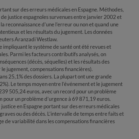
e portant sur des erreurs médicales en Espagne. Méthodes,
s de justice espagnoles survenues entre janvier 2002 et
la reconnaissance d’une l’erreur ou non et quand une
ntentieux et les résultats du jugement. Les données
euters Aranzadi Westlaw.
ce impliquant le système de santé ont été revues et
les. Parmi les facteurs contributifs analysés, on
onséquences (décès, séquelles) et les résultats des
r le jugement, compensations financières).
dans 25,1% des dossiers. La plupart ont une grande
 (32%). Le temps moyen entre l’événement et le jugement
 239 505,24 euros, avec un record pour un problème
m pour un problème d’urgence à 69 871,19 euros.
 justice en Espagne portant sur des erreurs médicales
 graves ou des décès. L’intervalle de temps entre faits et
age de variabilité dans les compensations financières