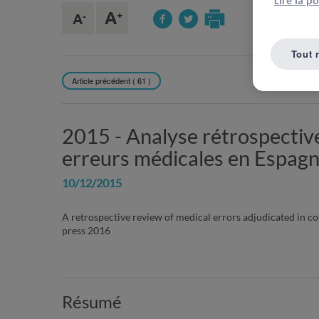
Lire la p
Tout 
Article précédent ( 61 )
REVENIR À L
2015 -
Analyse rétrospective
erreurs médicales en Espag
10/12/2015
A retrospective review of medical errors adjudicated in co
press 2016
Résumé