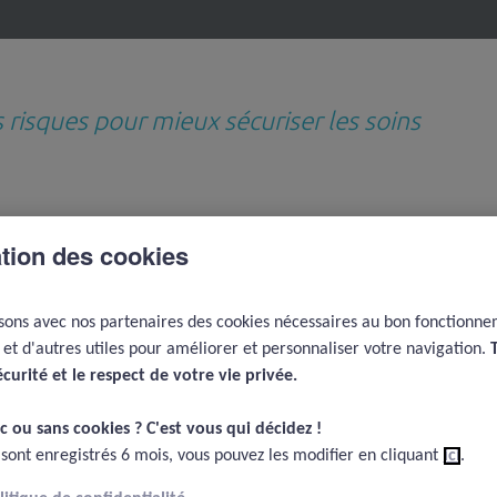
s risques pour mieux sécuriser les soins
Revues de questions
Médiathèque
D
thématiques
e
ation des cookies
Coûts de la qualité et de la non qualité, risques associés au paiement à la performance
isons avec nos partenaires des cookies nécessaires au bon fonctionn
es en Espagne
e et d'autres utiles pour améliorer et personnaliser votre navigation.
 et de la non qualité,
écurité et le respect de votre vie privée.​
u paiement à la
c ou sans cookies ? C'est vous qui décidez !​
 sont enregistrés 6 mois, vous pouvez les modifier en cliquant
ici
.