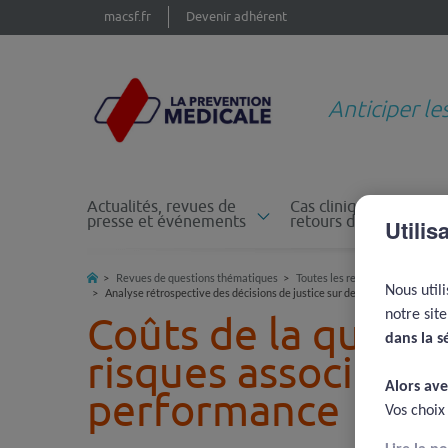
macsf.fr
Devenir adhérent
Anticiper le
Actualités, revues de
Cas cliniques et
presse et événements
retours d'expérience
Utilis
Revues de questions thématiques
Toutes les revues de questions
Nous util
Analyse rétrospective des décisions de justice sur des erreurs médical
notre sit
Coûts de la qualité
dans la s
risques associés a
Alors ave
performance
Vos choix