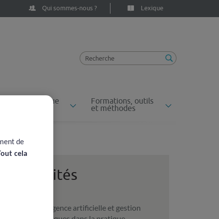
Qui sommes-nous ?
Lexique
ossiers du risque
Formations, outils
n santé
et méthodes
ement de
Tout cela
Actualités
Intelligence artificielle et gestion
des risques dans la pratique