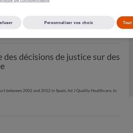
olitique de confidentialité
refuser
Personnaliser vos choix
Tout 
Article suivant ( 10 )
A LISTE D'ARTICLES
 des décisions de justice sur des
ne
urt between 2002 and 2012 in Spain, Int J Quality Healthcare, In