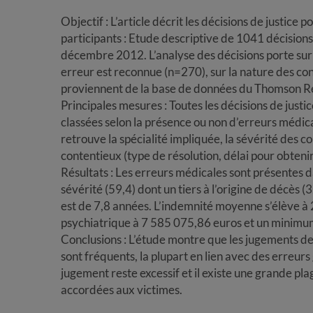
Objectif : L’article décrit les décisions de justic
participants : Etude descriptive de 1041 décision
décembre 2012. L’analyse des décisions porte sur 
erreur est reconnue (n=270), sur la nature des co
proviennent de la base de données du Thomson R
Principales mesures : Toutes les décisions de justi
classées selon la présence ou non d’erreurs médica
retrouve la spécialité impliquée, la sévérité des c
contentieux (type de résolution, délai pour obteni
Résultats : Les erreurs médicales sont présentes 
sévérité (59,4) dont un tiers à l’origine de décès
est de 7,8 années. L’indemnité moyenne s’élève à
psychiatrique à 7 585 075,86 euros et un minimu
Conclusions : L’étude montre que les jugements de
sont fréquents, la plupart en lien avec des erreurs
jugement reste excessif et il existe une grande pl
accordées aux victimes.