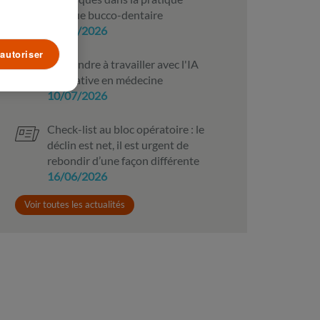
clinique bucco-dentaire
10/07/2026
autoriser
Apprendre à travailler avec l'IA
générative en médecine
10/07/2026
Check-list au bloc opératoire : le
déclin est net, il est urgent de
rebondir d’une façon différente
16/06/2026
Voir toutes les actualités