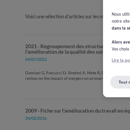
Nous util
Voici une sélection d'articles sur les maisons de sa
notre sit
dans la s
Alors ave
2021 - Regroupement des structures de soins 
Vos choix
l’amélioration de la qualité des soins
04/07/2023
Lire la p
Damiani G, Pascucci D, Sindoni A, Mete R, Ricciardi W, Vill
review on the impact of mergers on primary care organizati
Tout 
2009 - Fiche sur l'amélioration du travail en 
24/02/2016