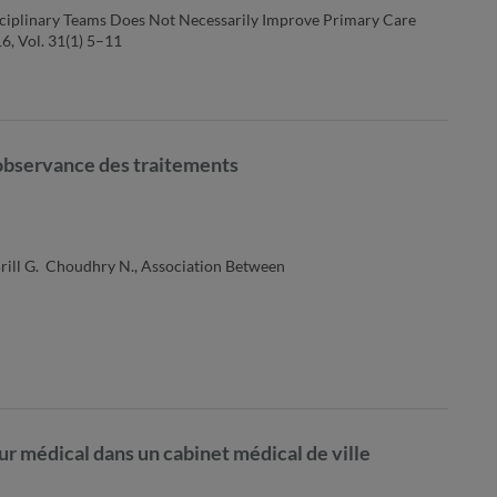
disciplinary Teams Does Not Necessarily Improve Primary Care
6, Vol. 31(1) 5–11
 observance des traitements
., Brill G. Choudhry N., Association Between
eur médical dans un cabinet médical de ville