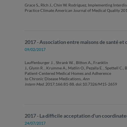
Grace S., RIch J., Chin W. Rodriguez, Implementing Inter
Practice Climate American Journal of Medical Quality 201
2017 - Association entre maisons de santé et
09/02/2017
Lauffenburger J. , Shrank W. , Bitton A., Franklin
J., Glynn R. , Krumme A., Matlin O., Pezalla E. , Spettell C
Patient-Centered Medical Homes and Adherence
to Chronic Disease Medications,
Ann
Intern Med.
2017;166:81-88. doi:10.7326/M15-2659
2017 - La difficile acceptation d'un coordinat
24/07/2017