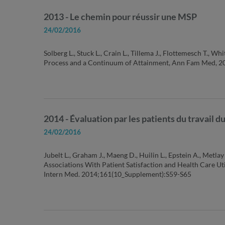
2013 - Le chemin pour réussir une MSP
24/02/2016
Solberg L., Stuck L., Crain L., Tillema J., Flottemesch T.,
Process and a Continuum of Attainment, Ann Fam Med, 2
2014 - Évaluation par les patients du travail d
24/02/2016
Jubelt L., Graham J., Maeng D., Huilin L., Epstein A., Metl
Associations With Patient Satisfaction and Health Care U
Intern Med. 2014;161(10_Supplement):S59-S65