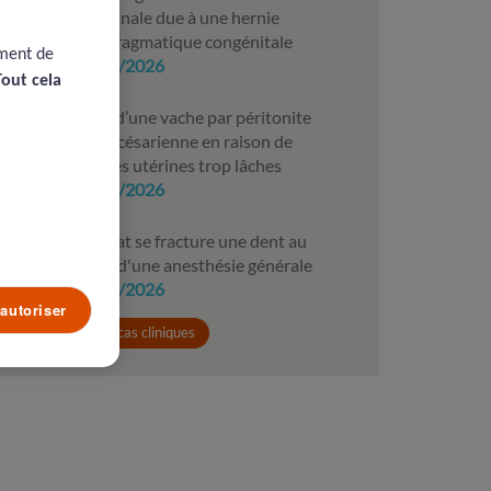
intestinale due à une hernie
diaphragmatique congénitale
ement de
10/07/2026
Tout cela
Mort d’une vache par péritonite
après césarienne en raison de
sutures utérines trop lâches
10/07/2026
Un chat se fracture une dent au
réveil d'une anesthésie générale
09/07/2026
autoriser
Voir tous les cas cliniques