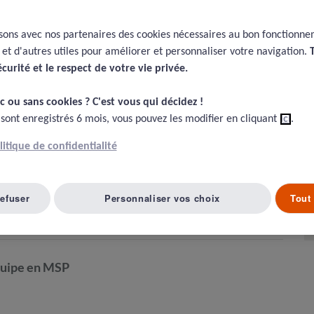
isons avec nos partenaires des cookies nécessaires au bon fonctionn
nté.
e et d'autres utiles pour améliorer et personnaliser votre navigation.
écurité et le respect de votre vie privée.​
c ou sans cookies ? C'est vous qui décidez !​
primaires, pas encore de preuves validées de
 sont enregistrés 6 mois, vous pouvez les modifier en cliquant
ici
.
olitique de confidentialité
ari P & De Vito C (2021). The bigger, the better ? A systematic
ons. European journal of public health, 31(2), 244-252.
refuser
Personnaliser vos choix
Tout 
équipe en MSP