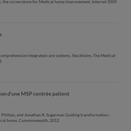
 the cornerstone for Medical home improvement, Internet 2009
s
 comprehensive integrated care systems, Stockholm, The Medical
1
ion d'une MSP centrée patient
 Phillips, and Jonathan R. Sugarman Guiding transformation :
dical home, Commonwealth, 2012