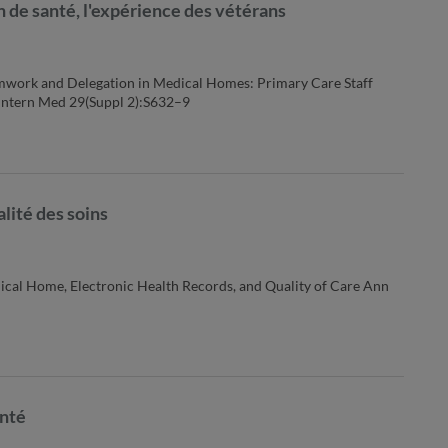
on de santé, l'expérience des vétérans
eamwork and Delegation in Medical Homes: Primary Care Staff
 Intern Med 29(Suppl 2):S632–9
alité des soins
dical Home, Electronic Health Records, and Quality of Care Ann
anté