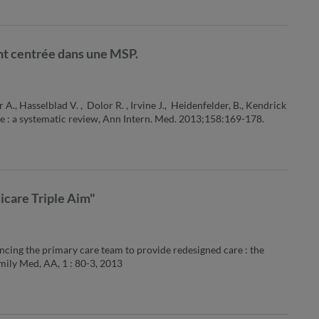
ent centrée dans une MSP.
A., Hasselblad V. , Dolor R. , Irvine J., Heidenfelder, B., Kendrick
e : a systematic review, Ann Intern. Med. 2013;158:169-178.
dicare Triple Aim"
ancing the primary care team to provide redesigned care : the
amily Med, AA, 1 : 80-3, 2013