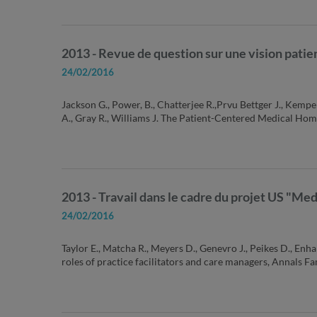
2013 - Revue de question sur une vision pati
24/02/2016
Jackson G., Power, B., Chatterjee R.,Prvu Bettger J., Kemper 
A., Gray R., Williams J. The Patient-Centered Medical Hom
2013 - Travail dans le cadre du projet US "Me
24/02/2016
Taylor E., Matcha R., Meyers D., Genevro J., Peikes D., Enh
roles of practice facilitators and care managers, Annals F