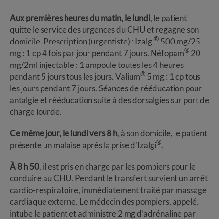
Aux premières heures du matin, le lundi
, le patient
quitte le service des urgences du CHU et regagne son
®
domicile. Prescription (urgentiste) : Izalgi
500 mg/25
®
mg : 1 cp 4 fois par jour pendant 7 jours. Néfopam
20
mg/2ml injectable : 1 ampoule toutes les 4 heures
®
pendant 5 jours tous les jours. Valium
5 mg : 1 cp tous
les jours pendant 7 jours. Séances de rééducation pour
antalgie et rééducation suite à des dorsalgies sur port de
charge lourde.
Ce même jour, le lundi vers 8 h
, à son domicile, le patient
®
présente un malaise après la prise d’Izalgi
.
À 8 h 50
, il est pris en charge par les pompiers pour le
conduire au CHU. Pendant le transfert survient un arrêt
cardio-respiratoire, immédiatement traité par massage
cardiaque externe. Le médecin des pompiers, appelé,
intube le patient et administre 2 mg d’adrénaline par