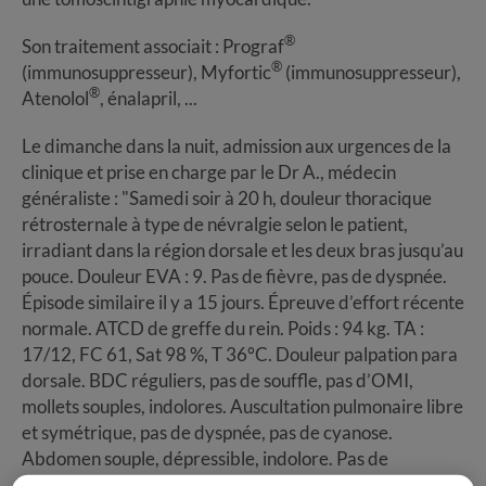
®
Son traitement associait : Prograf
®
(immunosuppresseur), Myfortic
(immunosuppresseur),
®
Atenolol
, énalapril, ...
Le dimanche dans la nuit, admission aux urgences de la
clinique et prise en charge par le Dr A., médecin
généraliste : "Samedi soir à 20 h, douleur thoracique
rétrosternale à type de névralgie selon le patient,
irradiant dans la région dorsale et les deux bras jusqu’au
pouce. Douleur EVA : 9. Pas de fièvre, pas de dyspnée.
Épisode similaire il y a 15 jours. Épreuve d’effort récente
normale. ATCD de greffe du rein. Poids : 94 kg. TA :
17/12, FC 61, Sat 98 %, T 36°C. Douleur palpation para
dorsale. BDC réguliers, pas de souffle, pas d’OMI,
mollets souples, indolores. Auscultation pulmonaire libre
et symétrique, pas de dyspnée, pas de cyanose.
Abdomen souple, dépressible, indolore. Pas de
céphalées, pas de déficit sensitivo-moteur. Pas