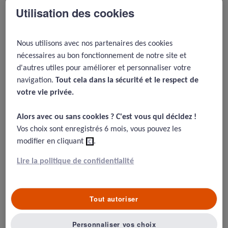
Utilisation des cookies
d’éruption.
ECG : rythme sinusal normal. BBD : bloc de branche
Nous utilisons avec nos partenaires des cookies
droit complet. HBAG : hémibloc antérieur gauche.
nécessaires au bon fonctionnement de notre site et
Biologie (à 1 h 33) : hémoglobine : 15,1 g/dL.
d'autres utiles pour améliorer et personnaliser votre
Hématocrite : 44,5 %. Leucocytes ; 12,4 Giga/L.
navigation.
Tout cela dans la sécurité et le respect de
3
Plaquettes : 279 000/mm
. Taux de Prothrombine : 89
votre vie privée.​
%. Glycémie (non à jeun) : 10,70 mmol/L. Créatinine :
127 µmol/L. Débit de filtration glomérulaire : 58 ml/mn.
Alors avec ou sans cookies ? C'est vous qui décidez !​
Sodium : 136 mmol/L. Potassium : 3,8 mmol/L. Chlore :
Vos choix sont enregistrés 6 mois, vous pouvez les
98 mmol/L. CRP : négative. D-dimères : négatifs. Pro
modifier en cliquant
ici
.
BNP : 199 ng/L (valeur de référence inférieure à 125).
Lire la politique de confidentialité
Troponine TnT : 38 ng/L (H0), 42 ng/L (à 4 h 25)."
Le Dr A. conclut à l’absence d’anomalies biologiques,
Tout autoriser
notamment : "D-dimères négatifs. Pro BNP : 200.
Troponine : normal". Diagnostic retenu : dorsalgie.
Personnaliser vos choix