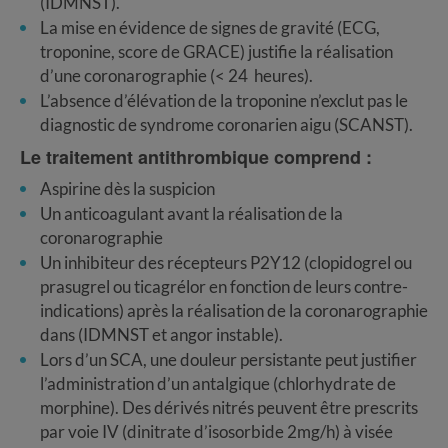
(IDMNST).
La mise en évidence de signes de gravité (ECG,
troponine, score de GRACE) justifie la réalisation
d’une coronarographie (< 24 heures).
L’absence d’élévation de la troponine n’exclut pas le
diagnostic de syndrome coronarien aigu (SCANST).
Le traitement antithrombique comprend :
Aspirine dès la suspicion
Un anticoagulant avant la réalisation de la
coronarographie
Un inhibiteur des récepteurs P2Y12 (clopidogrel ou
prasugrel ou ticagrélor en fonction de leurs contre-
indications) après la réalisation de la coronarographie
dans (IDMNST et angor instable).
Lors d’un SCA, une douleur persistante peut justifier
l’administration d’un antalgique (chlorhydrate de
morphine). Des dérivés nitrés peuvent être prescrits
par voie IV (dinitrate d’isosorbide 2mg/h) à visée