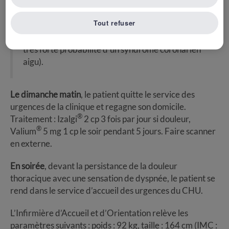
À noter que pour le laboratoire, la valeur de
Tout refuser
référence de la Troponine TnT est inférieure à
17ng/L (en cas de valeur supérieure à 30 ng/L :
très forte probabilité d’un syndrome coronarien
aigu).
Le dimanche matin
, le patient quitte le service des
urgences de la clinique et regagne son domicile.
®
Traitement : Izalgi
2 cp 3 fois par jour si douleur,
®
Valium
5 mg 1 cp le soir pendant 5 jours. Faire scanner
en externe.
En soirée
, devant la persistance de la douleur
thoracique avec une sensation de dyspnée, le patient se
rend dans le service d’accueil des urgences du CHU.
L’Infirmière d’Accueil et d’Orientation relève les
paramètres suivants : poids : 92 kg, taille : 164 cm (IMC :