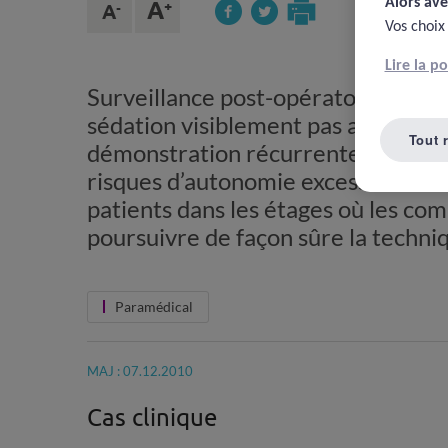
Alors ave
Vos choix
Lire la p
Surveillance post-opératoire de pa
sédation visiblement pas assez conn
Tout 
démonstration récurrente de l’impo
risques d’autonomie excessive du bl
patients dans les étages où les c
poursuivre de façon sûre la techni
Paramédical
MAJ : 07.12.2010
Cas clinique