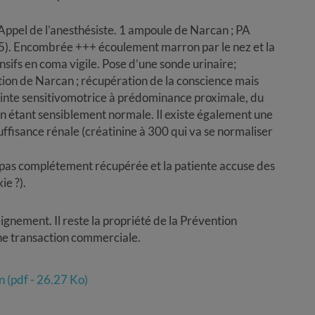
. Appel de l’anesthésiste. 1 ampoule de Narcan ; PA
,5). Encombrée +++ écoulement marron par le nez et la
nsifs en coma vigile. Pose d’une sonde urinaire;
tion de Narcan ; récupération de la conscience mais
einte sensitivomotrice à prédominance proximale, du
ain étant sensiblement normale. Il existe également une
fisance rénale (créatinine à 300 qui va se normaliser
n’a pas complétement récupérée et la patiente accuse des
ie ?).
ignement. Il reste la propriété de la Prévention
une transaction commerciale.
n (pdf - 26.27 Ko)