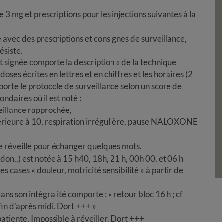
mg et prescriptions pour les injections suivantes à la
 avec des prescriptions et consignes de surveillance,
ésiste.
et signée comporte la description « de la technique
doses écrites en lettres et en chiffres et les horaires (2
orte le protocole de surveillance selon un score de
ondaires où il est noté :
veillance rapprochée,
nférieure à 10, respiration irrégulière, pause NALOXONE
e réveille pour échanger quelques mots.
edon..) est notée à 15 h40, 18h, 21 h, 00h 00, et 06 h
s cases « douleur, motricité sensibilité » à partir de
dans son intégralité comporte : « retour bloc 16 h ; cf
 fin d’après midi. Dort +++ »
 patiente. Impossible à réveiller. Dort +++