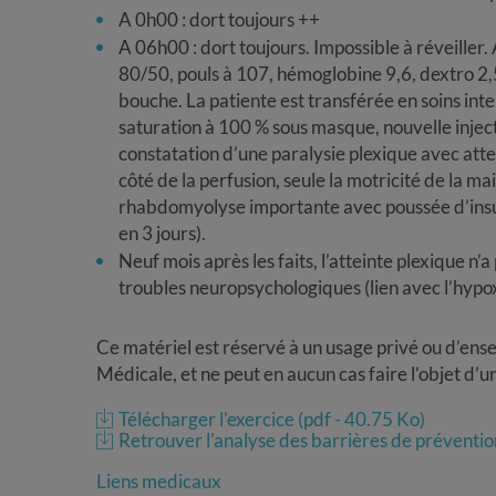
A 0h00 : dort toujours ++
A 06h00 : dort toujours. Impossible à réveiller
80/50, pouls à 107, hémoglobine 9,6, dextro 2
bouche. La patiente est transférée en soins inte
saturation à 100 % sous masque, nouvelle injec
constatation d’une paralysie plexique avec att
côté de la perfusion, seule la motricité de la m
rhabdomyolyse importante avec poussée d’insuf
en 3 jours).
Neuf mois après les faits, l’atteinte plexique 
troubles neuropsychologiques (lien avec l’hypox
Ce matériel est réservé à un usage privé ou d’ense
Médicale, et ne peut en aucun cas faire l’objet d’
Télécharger l'exercice (pdf - 40.75 Ko)
Retrouver l'analyse des barrières de préventio
Liens medicaux