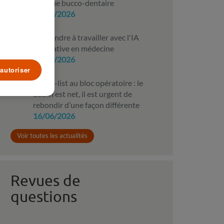
clinique bucco-dentaire
10/07/2026
Apprendre à travailler avec l'IA
générative en médecine
10/07/2026
autoriser
Check-list au bloc opératoire : le
déclin est net, il est urgent de
rebondir d’une façon différente
16/06/2026
Voir toutes les actualités
Revues de
questions