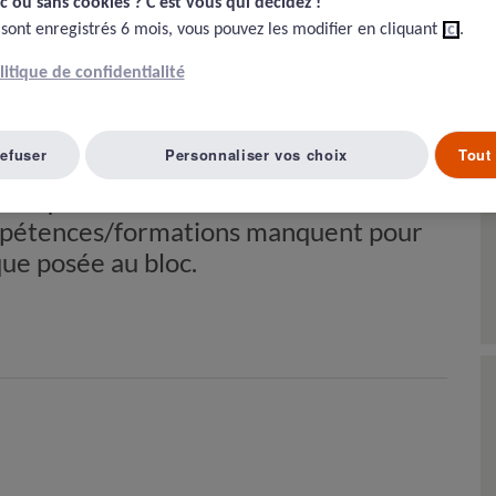
c ou sans cookies ? C'est vous qui décidez !​
 sont enregistrés 6 mois, vous pouvez les modifier en cliquant
ici
.
olitique de confidentialité
tients bénéficiant de techniques de
ues des infirmiers d’étage : une
refuser
Personnaliser vos choix
Tout 
rtance de la coordination et des
oc qui travaille bien… mais délivre des
ompétences/formations manquent pour
que posée au bloc.