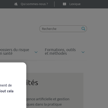
Qui sommes-nous ?
Lexique
ossiers du risque
Formations, outils
n santé
et méthodes
Actualités
ement de
Tout cela
Intelligence artificielle et gestion
des risques dans la pratique