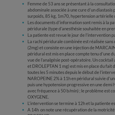
Femme de 53 ans se présentant à la consultat
abdominale associée à une cure d’un diastasis p
surpoids, 85 kg, 1m70, hypertension artérielle
Les documents d’information sont remis à la pa
péridurale (type d’anesthésie souhaitée en prem
La patiente est revue le jour de l’intervention p
La rachi péridurale combinée est réalisée san
(2mg) et consiste en une injection de MARC
péridural est mis en place compte tenu d’une du
vue de l’analgésie post-opératoire. Un coc
et DROLEPTAN 1 mg) est mis en place du fait de
toutes les 5 minutes depuis le début de l’interv
NAROPEINE 2% à 11h en péridural suivie d’une 
puis une hypotension progressive en une demi
avec fréquence à 50 b/min) ; le problème est
OXYGENE.
L’intervention se termine à 12h et la patiente e
A 14h on note une récupération de la motricit