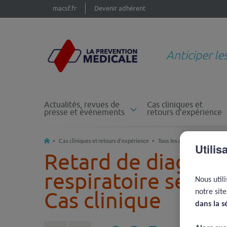
macsf.fr
Devenir adhérent
Anticiper le
Actualités, revues de
Cas cliniques et
presse et événements
retours d'expérience
Cas cliniques et retours d'expérience
Tous les cas cliniques
Par
Utilis
Retard de diagnost
respiratoire secon
Nous util
Cas clinique
notre sit
dans la s