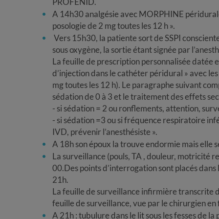
PROFENID.
A 14h30 analgésie avec MORPHINE péridurale 3 
posologie de 2 mg toutes les 12 h ».
Vers 15h30, la patiente sort de SSPI consciente
sous oxygène, la sortie étant signée par l’anesth
La feuille de prescription personnalisée datée 
d’injection dans le cathéter péridural » avec les 
mg toutes les 12 h). Le paragraphe suivant comp
sédation de 0 à 3 et le traitement des effets sec
- si sédation = 2 ou ronflements, attention, sur
- si sédation =3 ou si fréquence respiratoire i
IVD, prévenir l’anesthésiste ».
A 18h son époux la trouve endormie mais elle s
La surveillance (pouls, TA , douleur, motricité r
00.Des points d’interrogation sont placés dans le
21h.
La feuille de surveillance infirmière transcrite 
feuille de surveillance, vue par le chirurgien en
A 21h : tubulure dans le lit sous les fesses de la