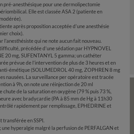
ion pré-anesthésique pour une dermolipectomie
ériombilical. Elle est classée ASA 2 (patiente en
 modérée).
tiente après proposition acceptée d’une anesthésie
ier choix).
ar l’anesthésiste qui ne note aucun fait nouveau.
s difficulté, précédée d’une sédation par HYPNOVEL
AINE 20 mg, SUFENTANYL 5 gamma; un cathéter
rée prévue de l’intervention de plus de 3 heures et en
ktail anti-émétique (SOLUMEDROL 40 mg, ZOPHREN 8 mg
s nausées. La surveillance per opératoire est tracée
ention à 9h, on note une réinjection de 20 ml
chute de la saturation en oxygène (79 % puis 73 %,
 heure avec bradycardie (PA à 85 mm de Hg à 11h30
 contrôlé rapidement par remplissage, EPHEDRINE et
st transférée en SSPI.
é; une hyperalgie malgré la perfusion de PERFALGAN et