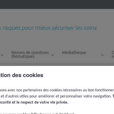
s risques pour mieux sécuriser les soins
Revues de questions
Médiathèque
D
thématiques
e
amédical
Retard de diagnostic d'une détresse respiratoire secondaire à la morphine
ation des cookies
ic d'une détresse
daire à la morphine
-
isons avec nos partenaires des cookies nécessaires au bon fonctionn
e et d'autres utiles pour améliorer et personnaliser votre navigation.
écurité et le respect de votre vie privée.​