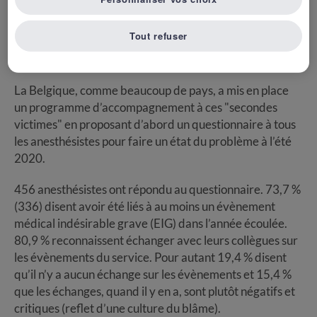
Ils en sont "les secondes victimes", au point de
développer parfois des conséquences psychologiques
Tout refuser
graves, augmentées souvent par l’indifférence et
l’absence d’aide de l’institution auquel ils appartiennent.
La Belgique, comme beaucoup de pays, a mis en place
un programme d’accompagnement à ces "secondes
victimes" en proposant d’abord un questionnaire à tous
les anesthésistes pour faire un état du problème à l’été
2020.
456 anesthésistes ont répondu au questionnaire. 73,7 %
(336) disent avoir été liés à au moins un évènement
médical indésirable grave (EIG) dans l’année écoulée.
80,9 % reconnaissent échanger avec leurs collègues sur
les évènements du service. Pour autant 19,4 % disent
qu’il n’y a aucun échange sur les évènements et 15,4 %
que les échanges, quand il y en a, sont plutôt négatifs et
critiques (reflet d’une culture du blâme).