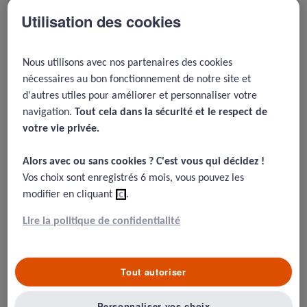
2021 -
Prise en charge en
Utilisation des cookies
Belgique des anesthésistes
"secondes victimes"
Nous utilisons avec nos partenaires des cookies
12/04/2022
nécessaires au bon fonctionnement de notre site et
d'autres utiles pour améliorer et personnaliser votre
Nijs, K., Seys, D., Coppens, S., Van De Velde, M., & Vanhaecht, K.
navigation.
Tout cela dans la sécurité et le respect de
(2021). Second victim support structures in anaesthesia : a cross-
votre vie privée.​
sectional survey in Belgian anaesthesiologists. International
Journal for Quality in Health Care, 33(2), mzab058.
Alors avec ou sans cookies ? C'est vous qui décidez !​
Vos choix sont enregistrés 6 mois, vous pouvez les
modifier en cliquant
ici
.
Résumé
Lire la politique de confidentialité
Les anesthésistes sont, comme tous les médecins,
auteurs involontaires d’erreurs médicales (ou à tout le
Tout autoriser
moins d’évènements indésirables) et souffrent tout
autant que les autres des conséquences de ces erreurs.
Personnaliser vos choix