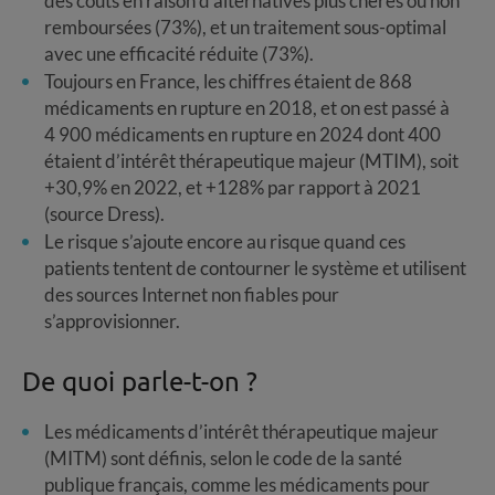
des coûts en raison d'alternatives plus chères ou non
remboursées (73%), et un traitement sous-optimal
avec une efficacité réduite (73%).
Toujours en France, les chiffres étaient de 868
médicaments en rupture en 2018, et on est passé à
4 900 médicaments en rupture en 2024 dont 400
étaient d’intérêt thérapeutique majeur (MTIM), soit
+30,9% en 2022, et +128% par rapport à 2021
(source Dress).
Le risque s’ajoute encore au risque quand ces
patients tentent de contourner le système et utilisent
des sources Internet non fiables pour
s’approvisionner.
De quoi parle-t-on ?
Les médicaments d’intérêt thérapeutique majeur
(MITM) sont définis, selon le code de la santé
publique français, comme les médicaments pour