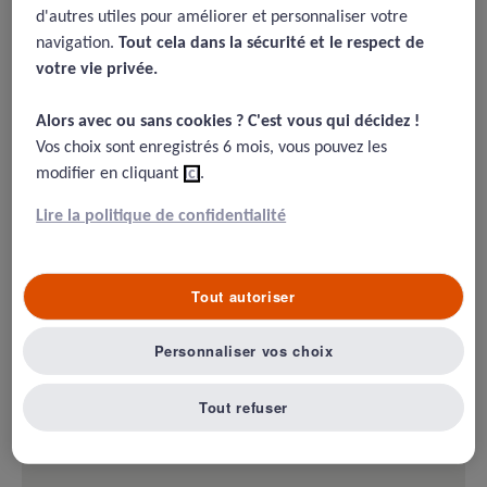
d'autres utiles pour améliorer et personnaliser votre
18/08/2015
navigation.
Tout cela dans la sécurité et le respect de
votre vie privée.​
Powell S., Hill RK. My copilot is a nurse—using crew resource
management in the OR AORN Journal / Jan, 2006
Alors avec ou sans cookies ? C'est vous qui décidez !​
Vos choix sont enregistrés 6 mois, vous pouvez les
modifier en cliquant
ici
.
Résumé
Lire la politique de confidentialité
Article original par son titre qui reprend pour les
infirmiers l’apport des CRM dans l’aviation avec
Tout autoriser
l’histoire du développement, et les évolutions des 4
générations de CRM.
Personnaliser vos choix
Tout refuser
Mon avis