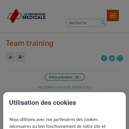
Toggle
navigatio
Team training
Article précédent ( 52 )
REVENIR À LA LISTE D'ARTICLES
Article suivant ( 9 )
Utilisation des cookies
2006 -
Mon copilote est une
Nous utilisons avec nos partenaires des cookies
infirmière
nécessaires au bon fonctionnement de notre site et