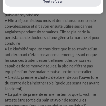
Tout refuser
• Elle dit s’être traînée jusqu’à la porte pour appeler.
• La fracture bi malléolaire a été parfaitement réduite
puis ostéosynthésée.
• Elle a séjourné deux mois et demi dans un centre de
convalescence et dit avoir ensuite utilisé ses cannes
anglaises pendant six semaines. Elle se plaint de la
persistance de douleurs, d’une gêne à la marche et pour
conduire
• Le kinésithérapeute considère que le sol revêtu d’un
antidérapant n’était pas anormalement glissant et que
les séances traitent essentiellement des personnes
capables de se mouvoir seules, la piscine n’étant pas
équipée d’un lève malade mais d’un simple escalier.
• C’est la première chute à déplorer depuis l’ouverture
du centre de balnéothérapie (quelques semaines avant
l’accident).
• La patiente présente en même temps que la victime
atteste être sortie du bain et avoir descendu les
marches sans s’essuyer (serviette au vestiaire ?).