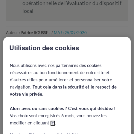
opérationnelle de l'évaluation du dispositif
local
Auteur : Patrice ROUSSEL /
MAJ : 25/09/2020
Problématique et enjeux des EIAS
Utilisation des cookies
Les domaines d'activité complexes et à risque
Nous utilisons avec nos partenaires des cookies
nécessitent des dispositifs de gestion des risques
nécessaires au bon fonctionnement de notre site et
permettant la détection, la déclaration et le
d'autres utiles pour améliorer et personnaliser votre
recensement des événements et presque
navigation.
Tout cela dans la sécurité et le respect de
événements indésirables, l'analyse approfondie des
votre vie privée.​
principaux événements et le retour d'expérience.
Diverses activités (nucléaire, spatiale, transports
Alors avec ou sans cookies ? C'est vous qui décidez !​
aériens, maritimes et ferroviaires) ont constaté des
Vos choix sont enregistrés 6 mois, vous pouvez les
progrès importants en matière de sécurité en lien
modifier en cliquant
ici
.
avec la mise en œuvre de cette démarche.
L'activité de soins est complexe et instable. La